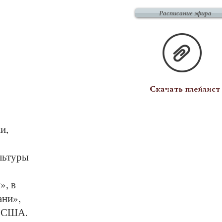
Расписание эфира
Скачать плейлист
и,
льтуры
», в
ани»,
, США.