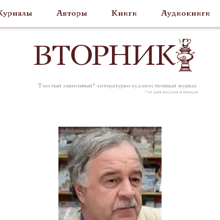
урналы
Авторы
Книги
Аудиокниги
ВТОР
НИК
Толстый зависимый* литературно-художественный журнал
* от дня недели и погоды