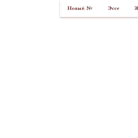
Новый №
Эссе
Ж