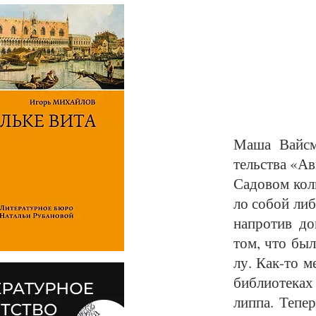
Ма­ша Вайс­ма
тельст­ва «Ав
Са­до­вом коль
ло со­бой либ­
на­про­тив до
том, что бы­л
лу. Как-то меж
биб­лио­те­ка
лип­па. Те­пер