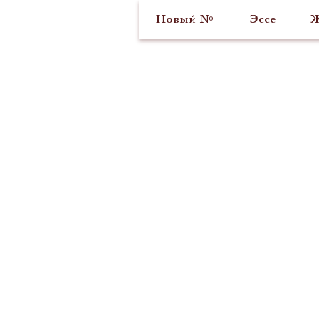
Новый №
Эссе
Ж