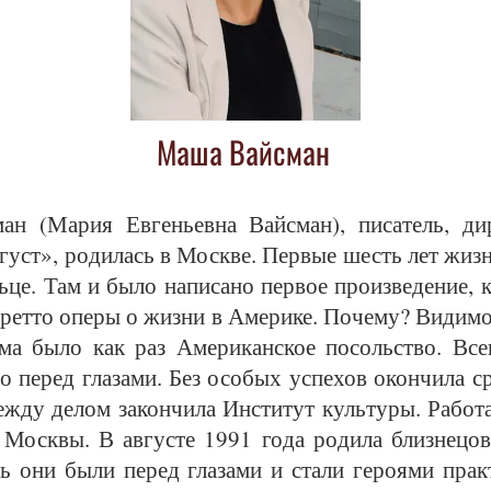
Маша Вайсман
н (Ма­рия Ев­гень­ев­на Вайс­ман), пи­са­тель, ди­
­густ», ро­ди­лась в Моск­ве. Пер­вые шесть лет жиз­н
­це. Там и бы­ло на­пи­са­но пер­вое про­из­ве­де­ние, к
рет­то опе­ры о жиз­ни в Аме­ри­ке. По­че­му? Ви­ди­мо
­ма бы­ло как раз Аме­ри­кан­ское по­сольст­во. Всег
о пе­ред гла­за­ми. Без осо­бых успе­хов окон­чи­ла
­ду де­лом за­кон­чи­ла Ин­сти­тут куль­ту­ры. Ра­бо­т
х Моск­вы. В ав­гус­те 1991 го­да ро­ди­ла близ­не­ц
ь они бы­ли пе­ред гла­за­ми и ста­ли ге­ро­я­ми прак­