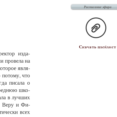
Расписание эфира
Скачать плейлист
рек­тор из­да­
и про­ве­ла на
о­то­рое яв­ля­
 по­то­му, что
­да пи­са­ла о
 сред­нюю шко­
а­ла в луч­ших
ов Ве­ру и Фи­
ти­чес­ки всех