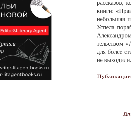
рас­ска­зов, 
кни­ги: «Прав
не­боль­шая п
Успе­ла по­ра­
Алек­сан­дром
тельст­вом «А
для бо­лее ста
не вы­хо­ди­ли
Публикации 
Дл