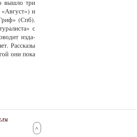
­го вы­шло три
о «Ав­густ») и
 «Гриф» (Спб).
ту­ра­лис­та» с
­во­дит из­да­
ет. Рас­ска­зы
и­гой они по­ка
.ru
>