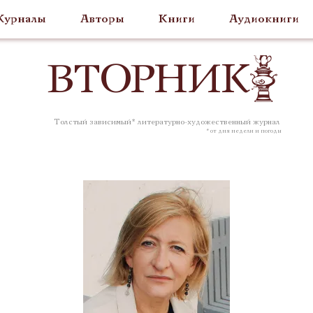
урналы
Авторы
Книги
Аудиокниги
ВТОР
НИК
Толстый зависимый* литературно-художественный журнал
* от дня недели и погоды