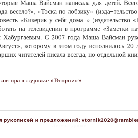
ко­то­рые Ма­ша Вайс­ман на­пи­са­ла для де­тей. Все
­да ве­се­ло?», «Тос­ка по лоб­зи­ку» (из­да¬тельст­в
о­весть «Ки­ке­рик у се­бя до­ма¬» (из­да­тельст­во
бо­тать на те­ле­ви­де­нии в про­грам­ме «За­мет­ки на­
 Ха­бур­га­е­вым. С 2007 го­да Ма­ша Вайс­ман ру­ко
в­густ», ко­то­ро­му в этом го­ду ис­пол­ни­лось 20 л
р­ших чи­та­те­лей пи­са­ла всег­да, но от­дель­ной кн
.
автора в журнале «Вторник»
я рукописей и предложений:
vtornik2020@rambler
Литературный