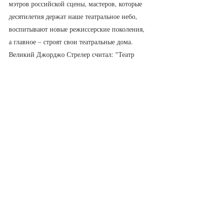
мэтров российской сцены, мастеров, которые 
десятилетия держат наше театральное небо, 
воспитывают новые режиссерские поколения, 
а главное – строят свои театральные дома. 
Великий Джорджо Стрелер считал: "Театр 
славит жизнь даже в трагедии. Именно 
поэтому люди могут выдержать трагический 
спектакль, потому что в конце мертвые на 
сцене поднимаются и благодарят публику. 
Точно так, как смерть, сидящая в кресле, 
приподнимается со своего места и говорит 
вам: "Спасибо!". И с ним нельзя не 
согласиться: пожалуй, в этом – главная сила 
театра, нашего общего священного дела. 
Ждем вас, единомышленники, на всех 
мероприятиях фестиваля!»