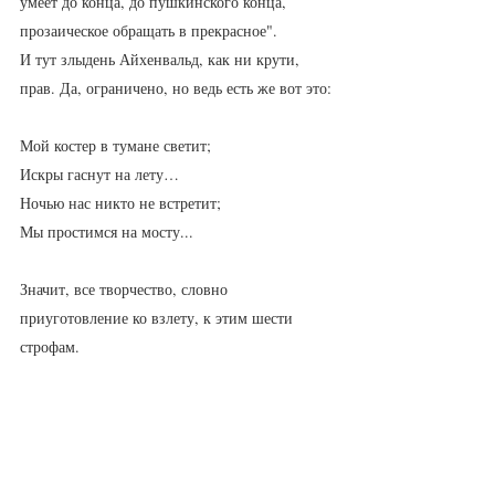
умеет до конца, до пушкинского конца, 
прозаическое обращать в прекрасное".
И тут злыдень Айхенвальд, как ни крути, 
прав. Да, ограничено, но ведь есть же вот это:
Мой костер в тумане светит;
Искры гаснут на лету…
Ночью нас никто не встретит;
Мы простимся на мосту...
Значит, все творчество, словно 
приуготовление ко взлету, к этим шести 
строфам. 