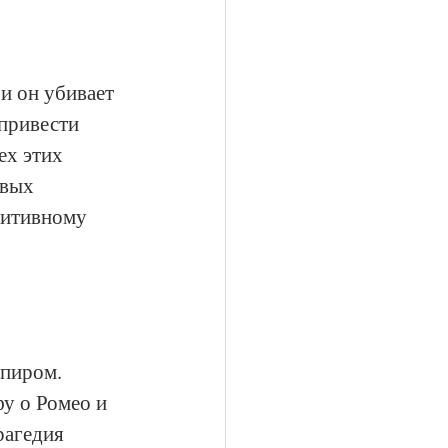
и он убивает 
привести 
ех этих 
овых 
нитивному 
пиром. 
у о Ромео и 
рагедия 