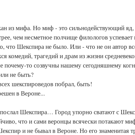
ан из мифа. Но миф - это сильнодействующий яд, 
рее, чем несметное полчище филологов успевает 
о, что Шекспира не было. Или - что не он автор вс
ся комедий, трагедий и драм из жизни средневек
ые почему-то созвучны нашему сегодняшнему ког
или не быть?
всех шекспироведов побрал, быть!
решен в Вероне...
г послал Шекспира… Город упорно сватают с Шекс
йчиво, что и сами веронцы всячески потакают миф
експир и не бывал в Вероне. Но его знаменитая т