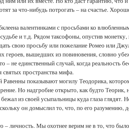
од ним или их вместе. Но кто даст гарантию, что и
отят за что-нибудь потрогать – на счастье. Хорошо
клеена валентинками с просьбами ко влюбленным
 судьбе и т.д. Рядом таксофоны, опустив монетку,
дать свою просьбу или пожелание Ромео или Джул
ых героев, вышедших из повиновения, словно убе
то – не единственный случай, когда реальность б
я святых пространства мифа.     
ей Равенны показывают могилу Теодорика, которо
рение. Но надгробие открыто, как будто Теорик, 
 бежал из своей усыпальницы куда глаза глядят. Н
оскольку он домыслил то, что, по его разумению, 
о – личность. Мы охотнее верим не в то, что было