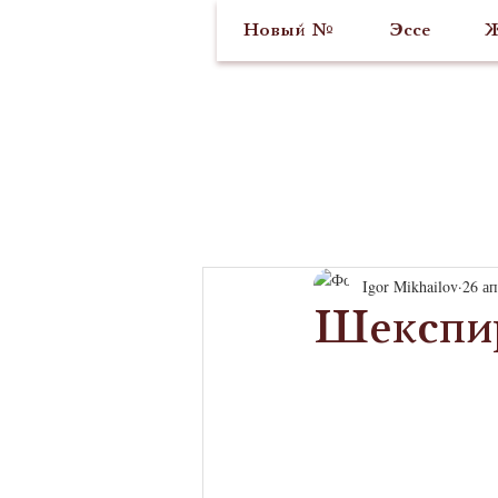
Новый №
Эссе
Ж
Igor Mikhailov
26 ап
Шекспи