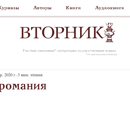
урналы
Авторы
Книги
Аудиокниги
ВТОР
НИК
Толстый зависимый* литературно-художественный журнал
* от дня недели и погоды
р. 2020 г.
3 мин. чтения
романия