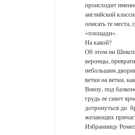
происходит именно
английский класси
описать те места, 
«площади». 
На какой? 
Об этом ни Шекспи
веронцы, преврат
небольшим дворико
ветки на ветки, ка
Внизу, под балкон
грудь ее сияет ярч
дотронуться до  бр
желающих причаст
Избранницу Ромео,