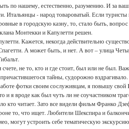
быть по нашему, естественно, разумению. И за ваш
ги. Итальянцы - народ товароватый. Если туристы 
ровные в городскую казну, то, стало быть, вопрос 
клана Монтекки и Капулетти решен. 
пулетти. Кажется, некогда действительно существ
Спагетти. А может быть, и нет. А вот – улица Четы
ибальт. 
счете, не то, кто и где стоит, был или не был. Ва
 причастившегося тайны, судорожно вздрагивало. 
аботе фотки своим сослуживцам, я повышу свой I
о и я вроде как был чуть ли не соучастником траг
о кто читает. Зато все видели фильм Франко Дзе
роне то, что ищет. Любители Шекспира и балкончи
ео, могут устроить себе тематическую экскурсию