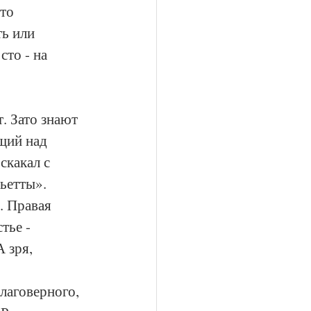
то 
ь или 
сто - на 
. Зато знают 
щий над 
скакал с 
ьетты». 
. Правая 
тье - 
 зря,  
лаговерного, 