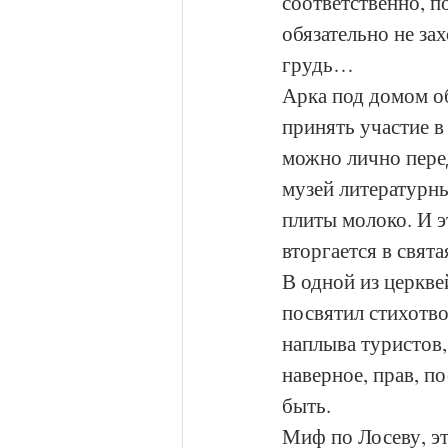
соответственно, п
обязательно не зах
грудь… 
Арка под домом об
принять участие в
можно лично пере
музей литературн
плиты молоко. И э
вторгается в свята
В одной из церкв
посвятил стихотво
наплыва туристов,
наверное, прав, п
быть. 
Миф по Лосеву, эт