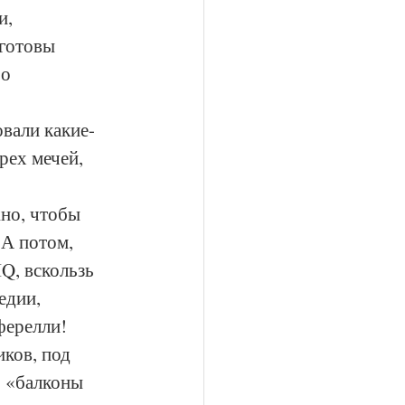
и, 
готовы 
о 
овали какие-
рех мечей, 
жно, чтобы 
А потом, 
Q, вскользь 
едии, 
ферелли! 
ков, под 
 «балконы 