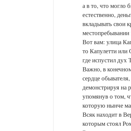
а в то, что могло 
естественно, день
вкладывать свои к
местопребывании 
Вот вам: улица Ка
то Капулетти или 
где испустил дух Т
Важно, в конечном 
сердце обывателя,
демонстрируя на р
упомянув о том, чт
которую нынче мал
Всяк находит в Ве
которым стоял Ром