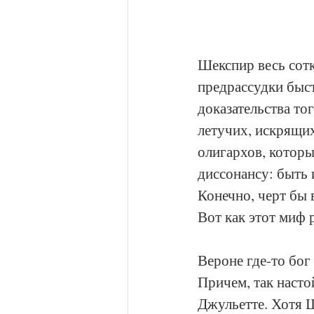
Шекспир весь сотк
предрассудки быст
доказательства тог
летучих, искрящих
олигархов, котор
диссонансу: быть 
Конечно, черт бы 
Вот как этот миф 
Вероне где-то бо
Причем, так насто
Джульетте. Хотя Ш