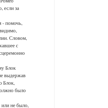
 Ромео 
, если за 
 - помочь, 
 видимо, 
ии. Словом, 
жавшее с 
есцеремонно 
му Блок 
не выдержав 
о Блок, 
должно было 
 или не было, 