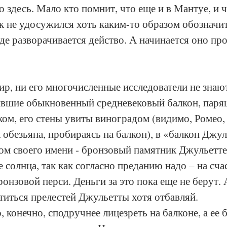
 здесь. Мало кто помнит, что еще и в Мантуе, и ч
к не удосужился хоть каким-то образом обозначит
где разворачивается действо. А начинается оно про
р, ни его многочисленные исследователи не знают
ившие обыкновенный средневековый балкон, паря
м, его стены увиты виноградом (видимо, Ромео, 
к обезьяна, пробираясь на балкон), в «балкон Джул
ом своего имени - бронзовый памятник Джульетте
е солнца, так как согласно преданию надо – на счас
онзовой перси. Деньги за это пока еще не берут. А
иться прелестей Джульетты хотя отбавляй. 
 конечно, сподручнее лицезреть на балконе, а ее б