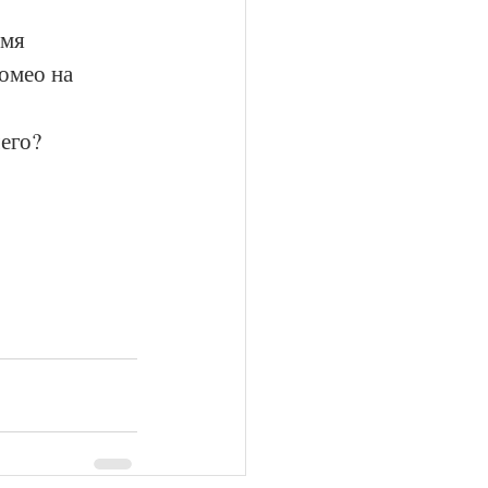
мя 
омео на 
чего?