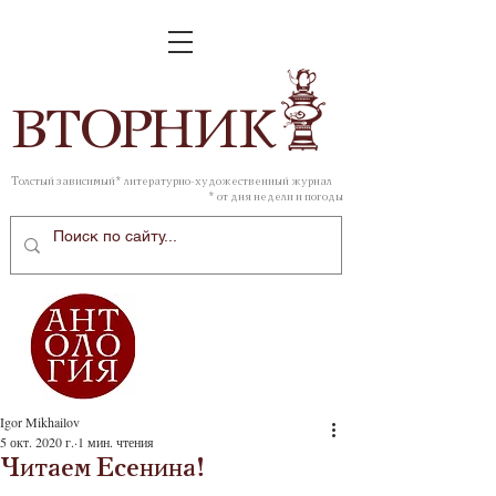
ВТОР
НИК
Толстый зависимый* литературно-художественный журнал
* от дня недели и погоды
Igor Mikhailov
5 окт. 2020 г.
1 мин. чтения
Читаем Есенина!