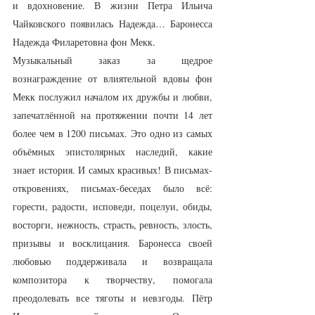
и вдохновение. В жизни Петра Ильича 
Чайковского появилась Надежда… Баронесса 
Надежда Филаретовна фон Мекк.
Музыкальный заказ за щедрое 
вознаграждение от влиятельной вдовы фон 
Мекк послужил началом их дружбы и любви, 
запечатлённой на протяжении почти 14 лет 
более чем в 1200 письмах. Это одно из самых 
объёмных эпистолярных наследий, какие 
знает история. И самых красивых! В письмах-
откровениях, письмах-беседах было всё: 
горести, радости, исповеди, поцелуи, обиды, 
восторги, нежность, страсть, ревность, злость, 
призывы и восклицания. Баронесса своей 
любовью поддерживала и возвращала 
композитора к творчеству, помогала 
преодолевать все тяготы и невзгоды. Пётр 