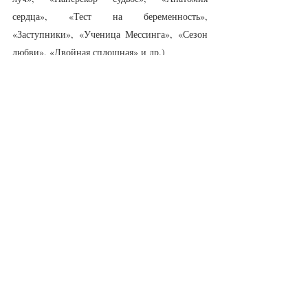
сердца», «Тест на беременность», 
«Заступники», «Ученица Мессинга», «Сезон 
любви», «Двойная сплошная» и др.)
Надежда Филаретовна фон Мекк – актриса 
театра и кино Ольга Красько
 (фильмы и 
сериалы: «Папа», «Турецкий гамбит», 
«Склифосовский», «Есенин», «Золотой 
Теленок», «Валерий Харламов. 
Дополнительное время», «Притяжение», 
«Участковый», «Шерлок Холмс», «Московская 
борзая», «Артек. Сквозь столетия», «Доктор 
Краснов», «Учителя», и др.)
Почтальон – актер театра Артём 
Елисеев
 (золотой голос столичных мюзиклов 
«Девчата», «Анна Каренина» Московского 