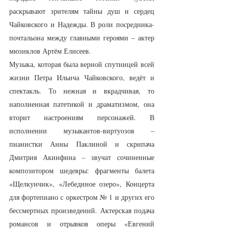
раскрывают зрителям тайны душ и сердец 
Чайковского и Надежды. В роли посредника-
почтальона между главными героями – актер 
мюзиклов Артём Елисеев.
Музыка, которая была верной спутницей всей 
жизни Петра Ильича Чайковского, ведёт и 
спектакль. То нежная и вкрадчивая, то 
наполненная патетикой и драматизмом, она 
вторит настроениям персонажей. В 
исполнении музыкантов-виртуозов – 
пианистки Анны Паклиной и скрипача 
Дмитрия Акинфина – звучат сочиненные 
композитором шедевры: фрагменты балета 
«Щелкунчик», «Лебединое озеро», Концерта 
для фортепиано с оркестром № 1 и других его 
бессмертных произведений. Актерская подача 
романсов и отрывков оперы «Евгений 