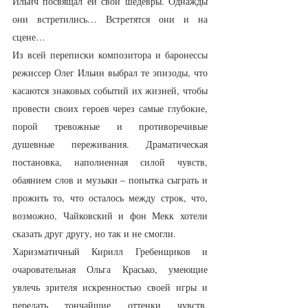
Ильич посвящал ей свои шедевры. Однажды 
они встретились… Встретятся они и на 
сцене…
Из всей переписки композитора и баронессы 
режиссер Олег Ильин выбрал те эпизоды, что 
касаются знаковых событий их жизней, чтобы 
провести своих героев через самые глубокие, 
порой тревожные и противоречивые 
душевные переживания. Драматическая 
постановка, наполненная силой чувств, 
обаянием слов и музыки – попытка сыграть и 
прожить то, что осталось между строк, что, 
возможно, Чайковский и фон Мекк хотели 
сказать друг другу, но так и не смогли.
Харизматичный Кирилл Гребенщиков и 
очаровательная Ольга Красько, умеющие 
увлечь зрителя искренностью своей игры и 
передать тончайшие оттенки чувств, 