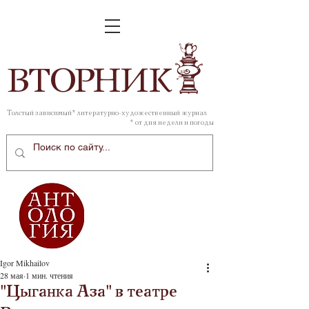
ВТОР
НИК
Толстый зависимый* литературно-художественный журнал
* от дня недели и погоды
Igor Mikhailov
28 мая
1 мин. чтения
"Цыганка Аза" в театре