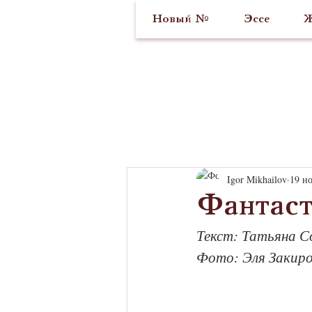
Новый №
Эссе
Ж
Igor Mikhailov
19 но
Фантаст
Текст: Татьяна С
Фото: Эля Закир