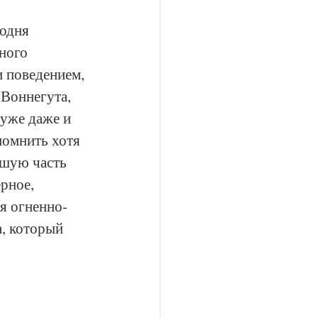
одня 
ного 
 поведением, 
Воннегута, 
 уже даже и 
помнить хотя 
ьшую часть 
рное, 
я огненно-
, который 