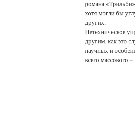
романа «Трильби»
хотя могли бы угл
других.  
Нетехническое упр
другим, как это с
научных и особенн
всего массового 