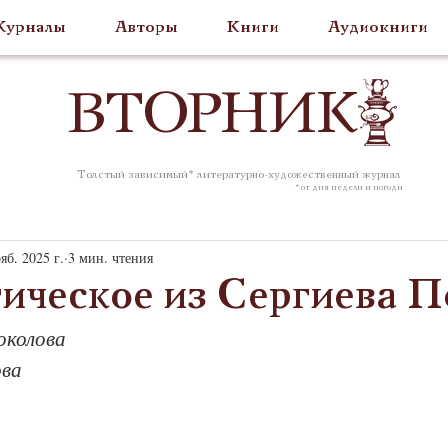
урналы
Авторы
Книги
Аудиокниги
ВТОР
НИК
Толстый зависимый* литературно-художественный журнал
* от дня недели и погоды
яб. 2025 г.
3 мин. чтения
ическое из Сергиева П
околова
ова