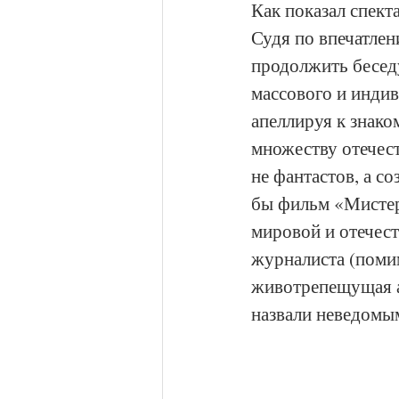
Как показал спекта
Судя по впечатлен
продолжить бесед
массового и индив
апеллируя к знак
множеству отечест
не фантастов, а с
бы фильм «Мистер 
мировой и отечес
журналиста (помим
животрепещущая а
назвали неведомы