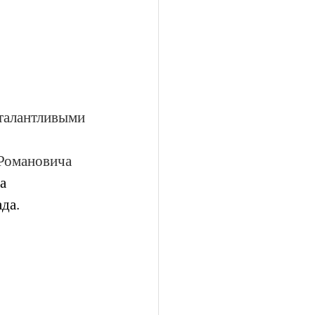
талантливыми 
Романовича 
а 
да.