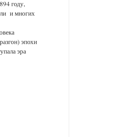
94 году, 
ли  и многих 
овека 
разгон) эпохи 
упала эра 