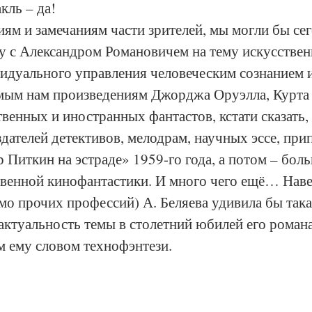
кль – да!
иям и замечаниям части зрителей, мы могли бы сег
у с Александром Романовичем на тему искусствен
идуального управления человеческим сознанием и
омым нам произведениям Джорджа Оруэлла, Курта 
венных и иностранных фантастов, кстати сказать,
оздателей детективов, мелодрам, научных эссе, при
Питкин на эстраде» 1959-го года, а потом – бол
твенной кинофантастики. И много чего ещё… Наве
о прочих профессий) А. Беляева удивила бы така
ктуальность темы в столетний юбилей его романа
м ему словом технофэнтези.