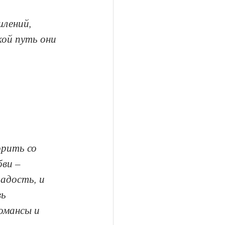
лений, 
кой путь они 
рить со 
ви – 
адость, и 
ь 
омансы и 