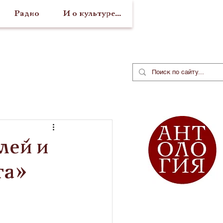
Радио
И о культуре...
лей и
та»