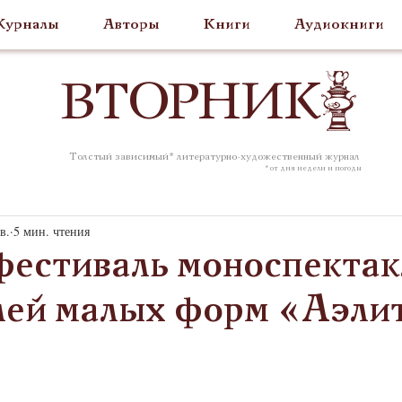
урналы
Авторы
Книги
Аудиокниги
ВТОР
НИК
Толстый зависимый* литературно-художественный журнал
* от дня недели и погоды
в.
5 мин. чтения
фестиваль моноспектак
лей малых форм «Аэли