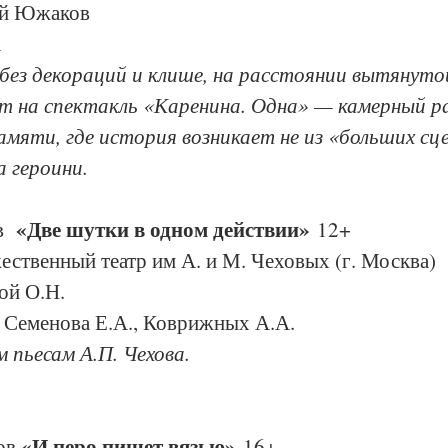
ий Южаков
а
без декораций и клише, на расстоянии вытянут
 на спектакль «Каренина. Одна» — камерный ра
амяти, где история возникает не из «больших сцен
а героини.
«Две шутки в одном действии»
  
 12+
ственный театр им А. и М. Чеховых (г. Москва)
ой О.Н.
, Семенова Е.А., Коврижных А.А.
 пьесам А.П. Чехова.
«И перо пишет вязью»
ов 
 16+