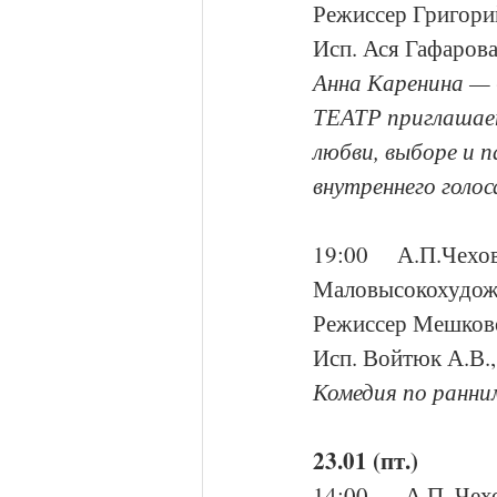
Режиссер Григор
Исп. Ася Гафаров
Анна Каренина — 
ТЕАТР приглашает
любви, выборе и п
внутреннего голос
19:00    А.П.Чехов
Маловысокохудоже
Режиссер Мешков
Исп. Войтюк А.В.
Комедия по ранним
23.01 (пт.)
14:00     А.П. Чех