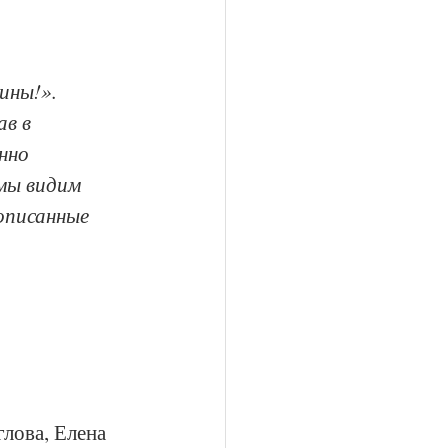
ины!». 
в в 
нно 
мы видим 
описанные 
лова, Елена 