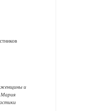
стников 
 женщины и 
 Мария 
ластики 