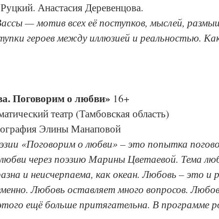
Руцкий. Анастасия Деревенцова.
ссы — мотив всех её поступков, мыслей, размыш
тупки героев между иллюзией и реальностью. Ка
ва. Поговорим о любви» 
16+
атический театр (Тамбовская область)
нография Элины Манаповой
оэзии «Поговорим о любви» – это попытка погово
 любви через поэзию Марины Цветаевой. Тема люб
азна и неисчерпаема, как океан. Любовь – это и р
еменно. Любовь оставляет много вопросов. Любов
этого ещё больше притягательна. В программе р