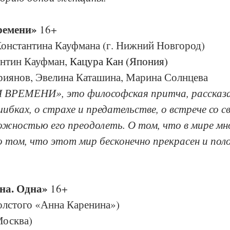
ремени»
 16+
Константина Кауфмана (г. Нижний Новгород)
нтин Кауфман, 
Кацура Кан (Япония)
риянов, Эвелина Каташина, Марина Солнцева
 ВРЕМЕНИ», это философская притча, рассказа
шибках, о страхе и предательстве, о встрече со с
ожностью его преодолеть. О том, что в мире мн
о том, что этот мир бесконечно прекрасен и поло
на. Одна»
 16+
олстого «Анна Каренина»)
Москва)