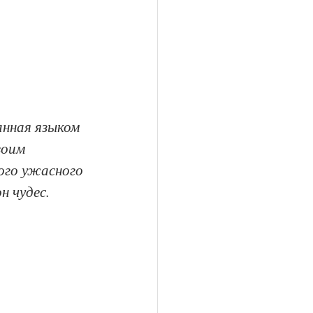
нная языком 
воим 
ого ужасного 
н чудес.