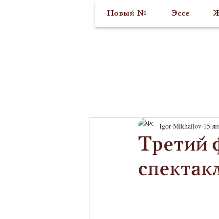
Новый №
Эссе
Ж
Igor Mikhailov
15 ян
Третий 
спектак