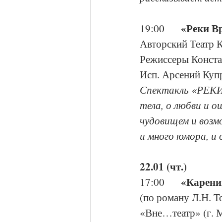
«Реки В
19:00     
Авторский Театр 
Режиссеры Конста
Исп. Арсений Куп
Спектакль «РЕКИ
тела, о любви и о
чудовищем и возм
и много юмора, и 
22.01 (чт.)
«Карени
17:00     
(по роману Л.Н. Т
«Вне…театр» (г. 