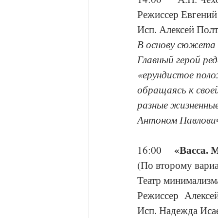
Режиссер Евгений
Исп. Алексей Полт
В основу сюжета 
Главный герой ред
«ерундистое поло
обращаясь к свое
разные жизненные
Антоном Павлови
«Васса. 
16:00    
(По второму вари
Театр минимализма
Режиссер  Алексе
Исп. Надежда Исае