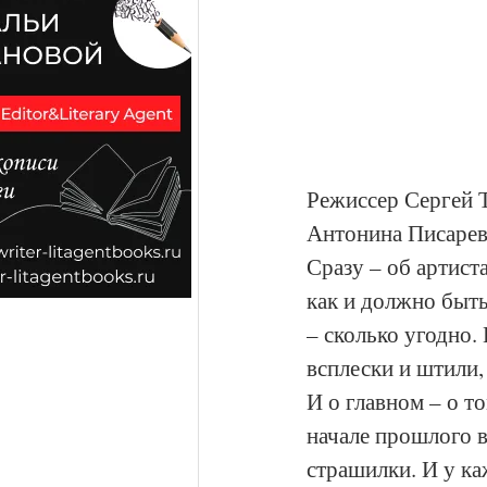
Режиссер Сергей 
Антонина Писарев
Сразу – об артист
как и должно быть
– сколько угодно. 
всплески и штили,
И о главном – о т
начале прошлого в
страшилки. И у к