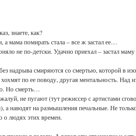
аз, знаете, как?
, а мама помирать стала – все ж застал ее…
оняло не по-детски. Удачно приехал – застал маму
 без надрыва смиряются со смертью, которой в из
 хохмят по ее поводу, другая ментальность. Над 
то. Но смерть… 
жалуй, не пугают (тут режиссер с артистами сгово
), а наводят на размышления печальные. Не только
о о людях этих времен. 