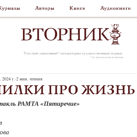
урналы
Авторы
Книги
Аудиокниги
ВТОР
НИК
Толстый зависимый* литературно-художественный журнал
* от дня недели и погоды
. 2024 г.
2 мин. чтения
ИЛКИ ПРО ЖИЗНЬ
ктакль РАМТА «Пятиречие»
в
ова