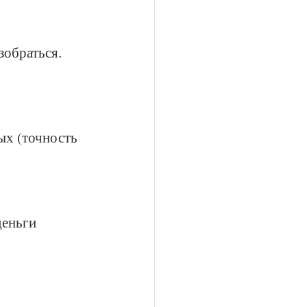
зобраться. 
ых (точность 
деньги 