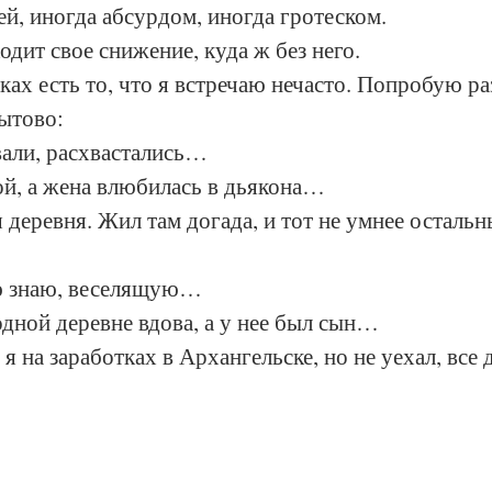
й, иногда абсурдом, иногда гротеском. 
дит свое снижение, куда ж без него.
ках есть то, что я встречаю нечасто. Попробую ра
ытово:
али, расхвастались…
й, а жена влюбилась в дьякона…
я деревня. Жил там догада, и тот не умнее остальн
ю знаю, веселящую…
дной деревне вдова, а у нее был сын…
я на заработках в Архангельске, но не уехал, все 