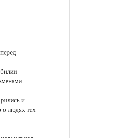
 перед 
обилии 
изменами 
рились и 
 о людях тех 