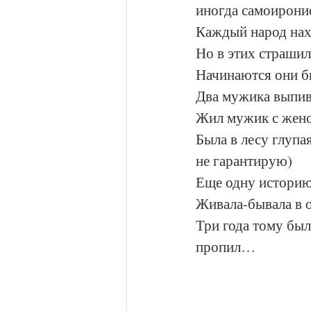
иногда самоироние
Каждый народ нахо
Но в этих страшил
Начинаются они б
Два мужика выпив
Жил мужик с жено
Была в лесу глупа
не гарантирую)
Еще одну истори
Живала-бывала в о
Три года тому был 
пропил… 