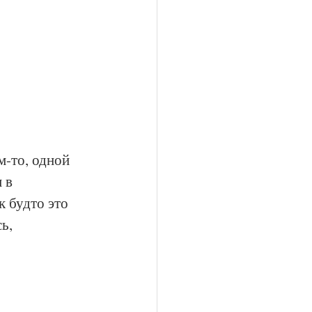
м-то, одной 
 в 
 будто это 
ь, 