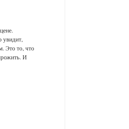
цене.
о увидит, 
. Это то, что 
прожить. И 