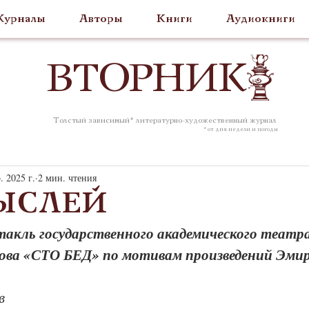
урналы
Авторы
Книги
Аудиокниги
ВТОР
НИК
Толстый зависимый* литературно-художественный журнал
* от дня недели и погоды
. 2025 г.
2 мин. чтения
ЫСЛЕЙ
такль государственного академического театр
ова «СТО БЕД» по мотивам произведений Эми
в