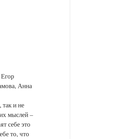
 Егор 
мова, Анна 
 так и не 
тих мыслей – 
т себе это 
бе то, что 