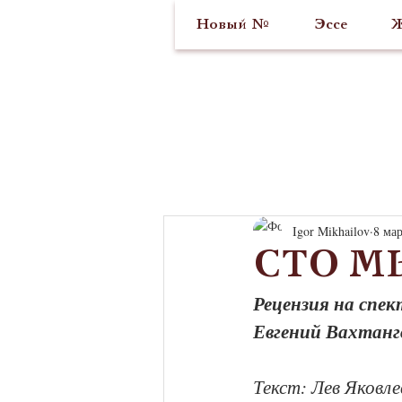
Новый №
Эссе
Ж
Igor Mikhailov
8 мар
СТО М
Рецензия на спек
Евгений Вахтанг
Текст: Лев Яковле