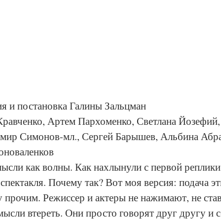
ия и постановка Галины Зальцман
Кравченко, Артем Пархоменко, Светлана Йозефий,
имир Симонов-мл., Сергей Барышев, Альбина Абра
оноваленков
мысли как волны. Как нахлынули с первой реплики,
 спектакля. Почему так? Вот моя версия: подача э
прочим. Режиссер и актеры не нажимают, не ставя
мысли втереть. Они просто говорят друг другу и се