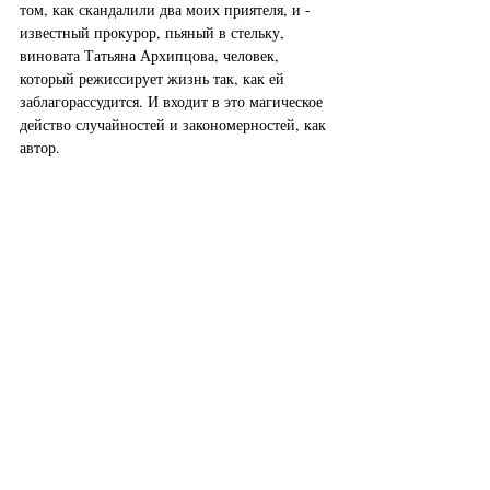
том, как скандалили два моих приятеля, и - 
известный прокурор, пьяный в стельку, 
виновата Татьяна Архипцова, человек, 
который режиссирует жизнь так, как ей 
заблагорассудится. И входит в это магическое 
действо случайностей и закономерностей, как 
автор.
Режиссеров в Москве много, а волшебник 
только один: