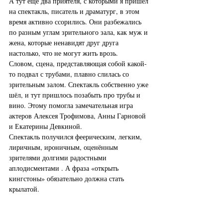
А тут ещё два приятеля, с которыми я пришел 
на спектакль, писатель и драматург, в этом 
время активно ссорились. Они разбежались 
по разным углам зрительного зала, как муж и 
жена, которые ненавидят друг друга 
настолько, что не могут жить врозь.
Словом, сцена, представляющая собой какой-
то подвал с трубами, плавно слилась со 
зрительным залом. Спектакль собственно уже 
шёл, и тут пришлось позабыть про трубы и 
вино. Этому помогла замечательная игра 
актеров Алексея Трофимова, Анны Гарновой 
и Екатерины Девкиной.
Спектакль получился феерическим, легким, 
лиричным, ироничным, оценённым 
зрителями долгими радостными 
аплодисментами . А фраза «открыть 
кингстоны» обязательно должна стать 
крылатой.