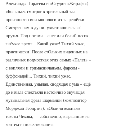
Александра Гордеева и «Студии «Жираф»») 
«Больные» смотрят в зрительный зал, 
произносят свои монологи из-за решётки. 
Смотрят нам в души, ухватившись за её 
прутья. Под ногами – снег или белый песок,- 
зыбучее время... Какой ужас! Тихий ужас, 
практически! После стОльких виденных на 
различных подмостках этих самых «Палат» – 
с воплями и гримасничаньем, фарсом - 
буффонадой... Тихий, тихий ужас. 
Единственная, унылая, сводящая с ума – ещё 
до начала спектакля настойчиво звучащая, 
музыкальная фраза шарманки (композитор 
Мордехай Гебиртиг). «Обличительные» 
тексты Чехова, -   собственно, вырванные из 
контекста повествования. 