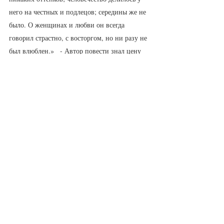
него на честных и подлецов; середины же не 
было. О женщинах и любви он всегда 
говорил страстно, с восторгом, но ни разу не 
был влюблен.»   - Автор повести знал цену 
этим разговорам. Пустым, бесконечным,  
больным.  В спектакле, - равно «о женщинах 
и любви» - об этом ни намёка. Также и  о  
сострадании горожан, о  доброте   их.  
Нарочно перечитала и – весьма удивилась. 
Чехов ЛЮБИТ сих  горожан!
Доктор Рагин Андрей Ефимович (Сергей 
Курышев) – именно такой, каким его и 
написал Антон Палыч – слабый, не слишком 
честный, рефлексирующий, ленивый, 
эгоистичный, сочувствия не вызывающий. 
Произносящий знаменательные слова: «И вы 
тоже, дорогой мой. Вы умны, благородны, с 