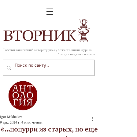
ВТОР
НИК
Толстый зависимый* литературно-художественный журнал
* от дня недели и погоды
Igor Mikhailov
9 дек. 2024 г.
4 мин. чтения
«...попурри из старых, но еще