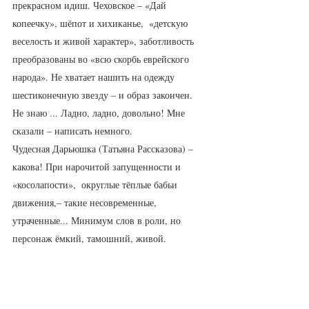
прекрасном идиш. Чеховское – «Дай 
копеечку», шёпот и хихиканье,  «детскую 
веселость и живой характер», заботливость  
преобразованы во «всю скорбь еврейского 
народа». Не хватает нашить на одежду  
шестиконечную звезду – и образ закончен. 
Не знаю ... Ладно, ладно, довольно! Мне 
сказали – написать немного.
Чудесная Дарьюшка (Татьяна Рассказова) – 
какова! При нарочитой запущенности и 
«косолапости»,  округлые тёплые бабьи  
движения,– такие несовременные, 
утраченные... Минимум слов в роли, но 
персонаж ёмкий, тамошний, живой. 