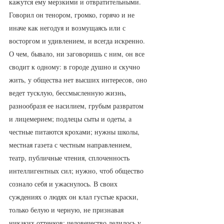
кажутся ему мерзкими и отвратительными. 
Говорил он тенором, громко, горячо и не 
иначе как негодуя и возмущаясь или с 
восторгом и удивлением, и всегда искренно. 
О чем, бывало, ни заговоришь с ним, он все 
сводит к одному: в городе душно и скучно 
жить, у общества нет высших интересов, оно 
ведет тусклую, бессмысленную жизнь, 
разнообразя ее насилием, грубым развратом 
и лицемерием; подлецы сыты и одеты, а 
честные питаются крохами; нужны школы, 
местная газета с честным направлением, 
театр, публичные чтения, сплоченность 
интеллигентных сил; нужно, чтоб общество 
сознало себя и ужаснулось. В своих 
суждениях о людях он клал густые краски, 
только белую и черную, не признавая 
никаких оттенков; человечество делилось у 