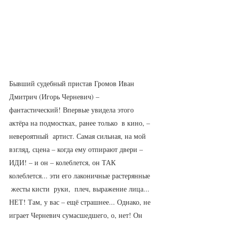
Бывший судебный пристав Громов Иван 
Дмитрич (Игорь Черневич) – 
фантастический! Впервые увидела этого 
актёра на подмостках, ранее только  в кино, – 
невероятный  артист. Самая сильная, на мой 
взгляд, сцена – когда ему отпирают двери – 
ИДИ! – и он – колеблется, он ТАК 
колеблется... эти его лаконичные растерянные 
 жесты кисти  руки,  плеч, выражение лица... 
НЕТ! Там, у вас – ещё страшнее... Однако, не 
играет Черневич сумасшедшего, о, нет! Он 