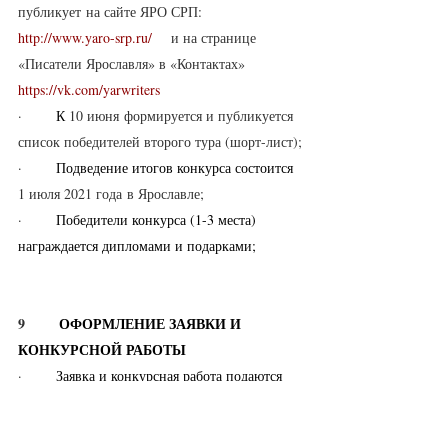
публикует на сайте ЯРО СРП: 
http://www.yaro-srp.ru/
    и на странице 
«Писатели Ярославля» в «Контактах» 
https://vk.com/yarwriters
·       
К 
10 июня формируется и публикуется 
список победителей второго тура (шорт-лист);
·       
Подведение итогов конкурса состоится 
1 июля 2021 года в Ярославле;
·       
Победители конкурса (1-3 места) 
награждается дипломами и подарками;
9       
ОФОРМЛЕНИЕ ЗАЯВКИ И 
КОНКУРСНОЙ РАБОТЫ
·       
Заявка и конкурсная работа подаются 
на одном файле, в формате doc., 
Times New Roman, кегль 12, интервал 1;