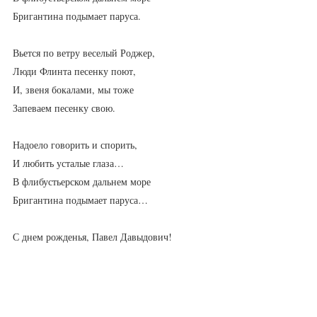
Бригантина подымает паруса.
Вьется по ветру веселый Роджер,
Люди Флинта песенку поют,
И, звеня бокалами, мы тоже
Запеваем песенку свою.
Надоело говорить и спорить,
И любить усталые глаза…
В флибустьерском дальнем море
Бригантина подымает паруса…
С днем рожденья, Павел Давыдович!
Dignum Memoria