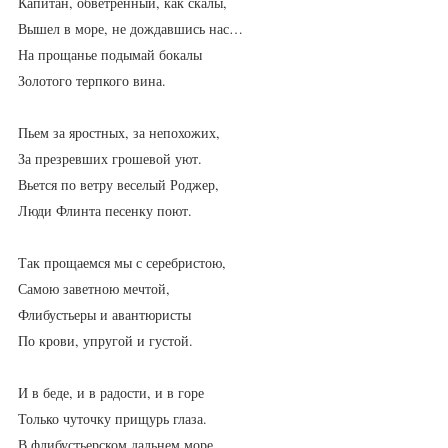
Капитан, обветренный, как скалы,
Вышел в море, не дождавшись нас…
На прощанье подымай бокалы
Золотого терпкого вина.
Пьем за яростных, за непохожих,
За презревших грошевой уют.
Вьется по ветру веселый Роджер,
Люди Флинта песенку поют.
Так прощаемся мы с серебристою,
Самою заветною мечтой,
Флибустьеры и авантюристы
По крови, упругой и густой.
И в беде, и в радости, и в горе
Только чуточку прищурь глаза.
В флибустьерском дальнем море