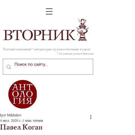
ВТОР
НИК
Толстый зависимый* литературно-художественный журнал
* от дня недели и погоды
Igor Mikhailov
4 июл. 2020 г.
1 мин. чтения
Павел Коган