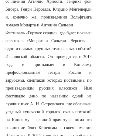
сочинения Аттилио Ариости, Генриха фон 
Бибера, Генри Пёрселла, Клаудио Монтеверди 
и, конечно же, произведения Вольфганга 
Амадея Моцарта и Антонио Сальери.
Фестиваль «Горячее сердце», где будет показан 
спектакль «Моцарт и Сальери. Версия», – 
одно из самых крупных театральных событий 
Ивановской области. Он проводится с 2013 
года и приглашает в Кинешму 
профессиональные театры России и 
зарубежья, спектакли которых поставлены по 
произведениям русских классиков. Имя 
фестивалю дано по названию одной из 
лучших пьес А. Н. Островского, где обозначен 
уездный купеческий городок, очень похожий 
на Кинешму – великий драматург писал это 
сочинение близ Кинешмы в своем имении 
Щелыково. В 2025 году фестиваль пройдет с 