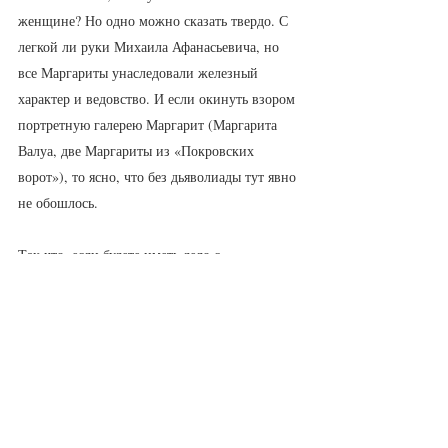
женщине? Но одно можно сказать твердо. С 
легкой ли руки Михаила Афанасьевича, но 
все Маргариты унаследовали железный 
характер и ведовство. И если окинуть взором 
портретную галерею Маргарит (Маргарита 
Валуа, две Маргариты из «Покровских 
ворот»), то ясно, что без дьяволиады тут явно 
не обошлось.
Так что, если будете иметь дело с 
Маргаритой, то сначала убедитесь, нет ли 
поблизости в кустах брошенной наспех 
метлы?