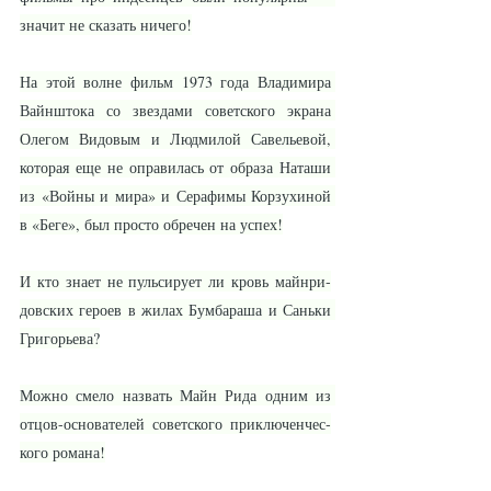
зна­чит не ска­зать ни­че­го!
На этой вол­не фильм 1973 го­да Вла­ди­ми­ра 
Вайн­што­ка со звез­да­ми со­вет­ско­го эк­ра­на 
Оле­гом Ви­до­вым и Люд­ми­лой Са­вель­е­вой, 
ко­то­рая еще не опра­ви­лась от об­ра­за На­та­ши 
из «Вой­ны и ми­ра» и Се­ра­фи­мы Кор­зу­хи­ной 
в «Бе­ге», был прос­то об­ре­чен на успех!
И кто зна­ет не пуль­си­ру­ет ли кровь майн­ри­
дов­ских ге­ро­ев в жи­лах Бум­ба­ра­ша и Сань­ки 
Гри­горь­е­ва?
Мож­но сме­ло на­звать Майн Ри­да од­ним из 
от­цов-ос­но­ва­те­лей со­вет­ско­го при­клю­чен­чес­
ко­го ро­ма­на!