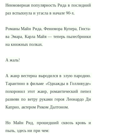
Не­имо­вер­ная по­пу­ляр­ность Ри­да в по­след­ний 
раз вспых­ну­ла и угас­ла в на­ча­ле 90-х.
Ро­ма­ны Майн Ри­да, Фе­нимо­ра Ку­пе­ра, Гюс­та­
ва Эма­ра, Кар­ла Майя — те­перь пы­лес­б­р­ни­ки 
на книж­ных пол­ках.
А жаль!
А жанр вес­тер­на вы­ро­дил­ся в злую па­ро­дию. 
Та­ран­ти­но в филь­ме «Од­наж­ды в Гол­ли­ву­де» 
по­хо­ро­нил этот жанр, ро­ман­ти­чес­кий пе­пел 
раз­ве­ян по вет­ру ру­ка­ми ге­роя Лео­нар­до Ди 
Кап­рио, ак­те­ром Ри­ком Дал­то­ном.
Но Майн Рид, про­шед­ший сквозь кровь и 
пыль, здесь ни при чем: