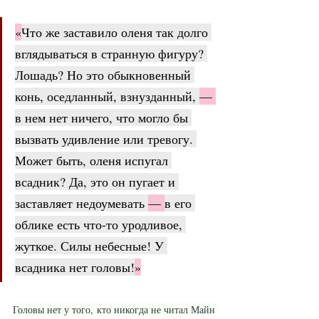
«
Что же заставило оленя так долго 
вглядываться в странную фигуру? 
Лошадь? Но это обыкновенный 
конь, оседланный, взнузданный, 
— 
в нем нет ничего, что могло бы 
вызвать удивление или тревогу. 
Может быть, оленя испугал 
всадник? Да, это он пугает и 
заставляет недоумевать 
— 
в его 
облике есть что-то уродливое, 
жуткое. Силы небесные! У 
всадника нет головы!
»
Го­ло­вы нет у то­го, кто ни­ког­да не чи­тал Майн 