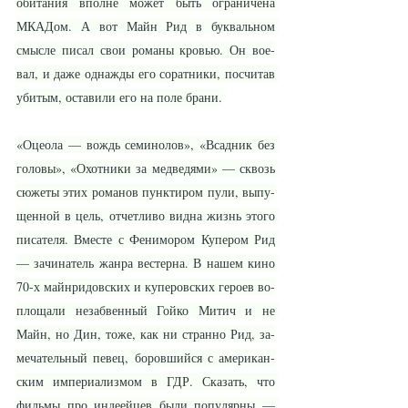
оби­та­ния впол­не мо­жет быть огра­ни­че­на 
МКА­Дом. А вот Майн Рид в бук­валь­ном 
смыс­ле пи­сал свои ро­ма­ны кровью. Он вое­
вал, и да­же од­наж­ды его со­рат­ни­ки, по­счи­тав 
уби­тым, оста­ви­ли его на по­ле бра­ни.
«Оце­о­ла — вождь се­ми­но­лов», «Всад­ник без 
го­ло­вы», «Охот­ни­ки за мед­ве­дя­ми» — сквозь 
сю­же­ты этих ро­ма­нов пунк­ти­ром пу­ли, вы­пу­
щен­ной в цель, от­чет­ли­во вид­на жизнь это­го 
пи­са­те­ля. Вмес­те с Фе­нимо­ром Ку­пе­ром Рид 
— за­чи­на­тель жан­ра вес­тер­на. В на­шем ки­но 
70-х майн­ри­дов­ских и ку­пе­ров­ских ге­ро­ев во­
пло­ща­ли не­заб­вен­ный Гой­ко Ми­тич и не 
Майн, но Дин, то­же, как ни стран­но Рид, за­
ме­ча­тель­ный пе­вец, бо­ров­ший­ся с аме­ри­кан­
ским им­пе­ри­а­лиз­мом в ГДР. Ска­зать, что 
филь­мы про ин­де­ей­цев бы­ли по­пу­ляр­ны — 