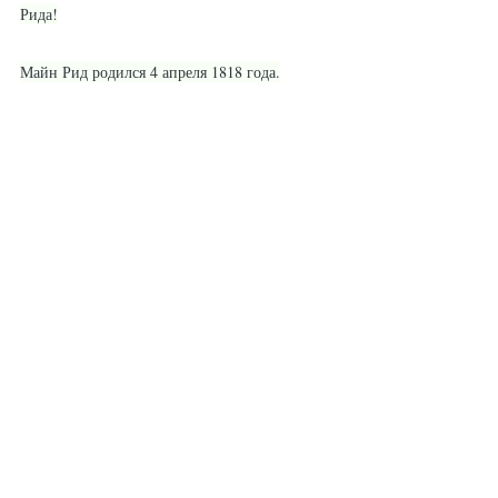
Ри­да!
Майн Рид ро­дил­ся 4 ап­ре­ля 1818 го­да.