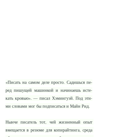
«Пи­сать на са­мом де­ле прос­то. Са­дишь­ся пе­
ред пи­шу­щей ма­шин­кой и на­чи­на­ешь ис­те­
кать кровью». — пи­сал Хэ­мин­гу­эй. Под эти­
ми сло­ва­ми мог бы под­пи­сать­ся и Майн Рид.
Нын­че пи­са­тель тот, чей жиз­нен­ный опыт 
вме­ща­ет­ся в ре­зю­ме для ко­пи­рай­тин­га, сре­да 