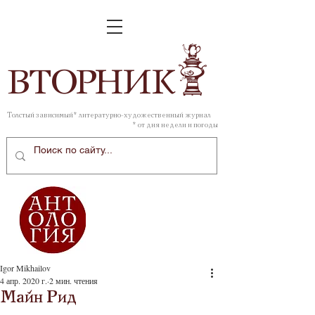
ВТОР
НИК
Толстый зависимый* литературно-художественный журнал
* от дня недели и погоды
Igor Mikhailov
4 апр. 2020 г.
2 мин. чтения
Майн Рид