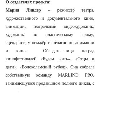
О создателях проекта:
Мария Линдер
 – режиссёр театра, 
художественного и документального кино, 
анимации, театральный видеохудожник, 
художник по пластическому гриму, 
сценарист, монтажёр и педагог по анимации 
и кино.  Обладательница наград 
кинофестивалей «Будем жить», «Отцы и 
дети», «Волоколамский рубеж». Она собрала 
собственную команду MARLIND PRO, 
занимающуюся продакшном полного цикла, с 
которой реализовывает как коммерческие 
проекты, так и творческие задумки. 
Увлечение Марии театром породило 
коллаборации «Геликон-Оперой», «Театром 
А.С.Пушкина», «Театром Терезы Дуровой», 
детской студией Театра им. С.В.Образцова. 
Вместе с Государственным музеем 