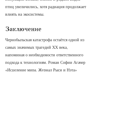
птиц увеличились, хотя радиация продолжает 
влиять на экосистемы.
Заключение
Чернобыльская катастрофа остаётся одной из 
самых значимых трагедий XX века, 
напоминая о необходимости ответственного 
подхода к технологиям. Роман Софии Агачер 
«Исцеление мира. Журнал Рыси и Нэта» 
предлагает надежду и исцеление, помогая 
читателям осмыслить последствия аварии 
через призму человеческих историй и 
экологических размышлений. Литература, 
как показывает Агачер, становится 
инструментом не только для понимания 
прошлого, но и для формирования будущего, 