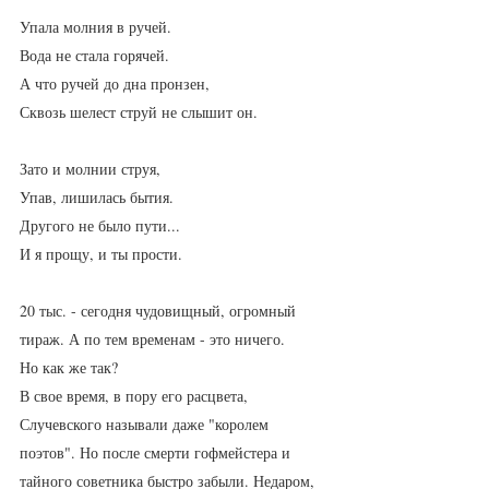
Упала молния в ручей.
Вода не стала горячей.
А что ручей до дна пронзен, 
Сквозь шелест струй не слышит он.
Зато и молнии струя,
Упав, лишилась бытия.
Другого не было пути...
И я прощу, и ты прости.
20 тыс. - сегодня чудовищный, огромный 
тираж. А по тем временам - это ничего. 
Но как же так? 
В свое время, в пору его расцвета, 
Случевского называли даже "королем 
поэтов". Но после смерти гофмейстера и 
тайного советника быстро забыли. Недаром, 