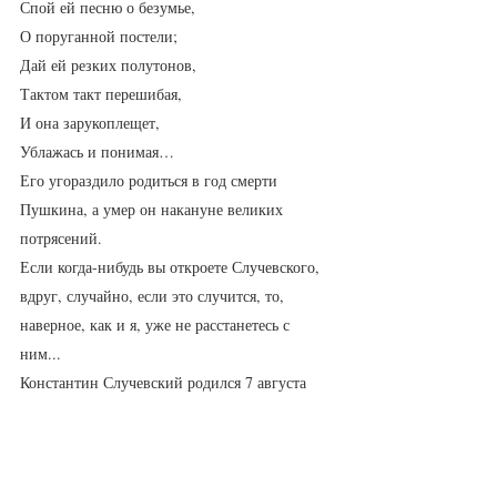
Спой ей песню о безумье,
О поруганной постели;
Дай ей резких полутонов,
Тактом такт перешибая,
И она зарукоплещет,
Ублажась и понимая…
Его угораздило родиться в год смерти 
Пушкина, а умер он накануне великих 
потрясений. 
Если когда-нибудь вы откроете Случевского, 
вдруг, случайно, если это случится, то, 
наверное, как и я, уже не расстанетесь с 
ним... 
Константин Случевский родился 7 августа 
1837 года. 
Dignum Memoria