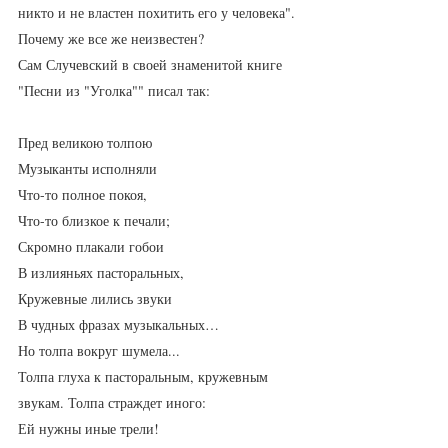
никто и не властен похитить его у человека".
Почему же все же неизвестен?
Сам Случевский в своей знаменитой книге 
"Песни из "Уголка"" писал так:
Пред великою толпою
Музыканты исполняли
Что-то полное покоя,
Что-то близкое к печали;
Скромно плакали гобои
В излияньях пасторальных,
Кружевные лились звуки
В чудных фразах музыкальных…
Но толпа вокруг шумела...
Толпа глуха к пасторальным, кружевным 
звукам. Толпа страждет иного:
Ей нужны иные трели!