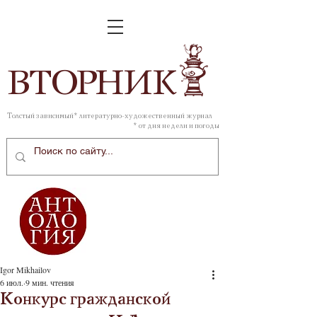
ВТОР
НИК
Толстый зависимый* литературно-художественный журнал
* от дня недели и погоды
Igor Mikhailov
6 июл.
9 мин. чтения
Конкурс гражданской