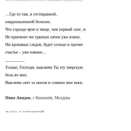
…Где-то там, в отстиранной, 
накрахмаленной белизне,
Что гораздо ярче и чище, чем первый снег, и
Не приемлет ни грязных пятен уже извне,
Ни кровавых следов, будет солнце и прочее 
счастье – уже навеки…
_________
Только, Господи, выключи Ты эту зверскую 
боль во мне,
Выключи свет за окном и сомкни мне веки.
Нина Авидон
, г Кишинёв, Молдова
ДАМА С СОБАЧКОЙ
                         Детям, взрослевшим в 