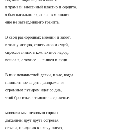
в трамвай внесенный властно и сердито,
я был насильно вкраплен в монолит
еще не затвердевшего гранита.
В свод разнородных мнений и забот,
в толпу истцов, ответчиков и судей,
спрессованных в компактное народ,
вошел я, а точнее — вышел в люди.
В пик ненавистной давки, в час, когда
накопленное за день раздраженье
огромным пузырем идет со дна,
чтоб броситься отчаянно в сраженье,
молчали мы, невольно горячо
дыханием друг друга согревая,
стояли, придавив к плечу плечо,