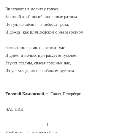
Вплетаются в молитву голоса
За отчий край погибших в поле ратном.
Не гул, не шёпот – в небесах гроза,
И дождь, как плач людской о невозвратном.
Безвластно время, не итожит час –
И днём, и ночью, при рассвете тусклом
Звучат псалмы, спасая грешных нас,
Из уст ушедших на любимом русском.
Евгений Каминский
, г. Санкт-Петербург
ЧАС ПИК
                            1
Клубами пара жаркого облит,