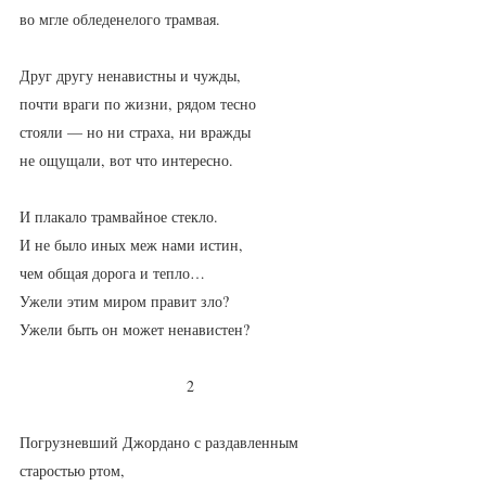
во мгле обледенелого трамвая.
Друг другу ненавистны и чужды,
почти враги по жизни, рядом тесно
стояли — но ни страха, ни вражды
не ощущали, вот что интересно.
И плакало трамвайное стекло.
И не было иных меж нами истин,
чем общая дорога и тепло…
Ужели этим миром правит зло?
Ужели быть он может ненавистен?
                               2
Погрузневший Джордано с раздавленным 
старостью ртом,