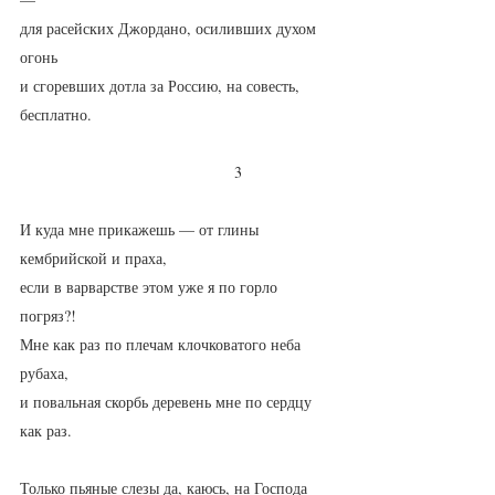
для расейских Джордано, осиливших духом 
огонь
и сгоревших дотла за Россию, на совесть, 
бесплатно.
                                       3
И куда мне прикажешь — от глины 
кембрийской и праха,
если в варварстве этом уже я по горло 
погряз?!
Мне как раз по плечам клочковатого неба 
рубаха,
и повальная скорбь деревень мне по сердцу 
как раз.
Только пьяные слезы да, каюсь, на Господа 