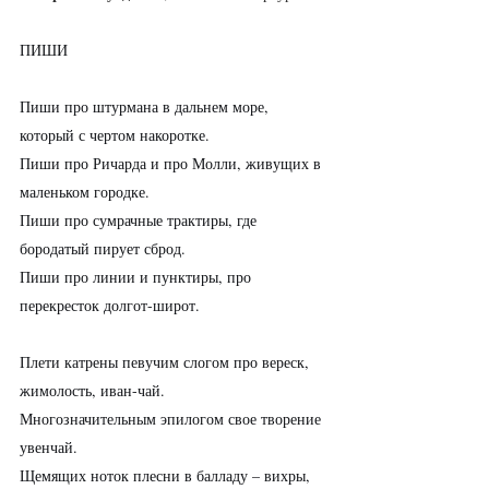
ПИШИ
Пиши про штурмана в дальнем море, 
который с чертом накоротке.
Пиши про Ричарда и про Молли, живущих в 
маленьком городке.
Пиши про сумрачные трактиры, где 
бородатый пирует сброд.
Пиши про линии и пунктиры, про 
перекресток долгот-широт.
Плети катрены певучим слогом про вереск, 
жимолость, иван-чай.
Многозначительным эпилогом свое творение 
увенчай.
Щемящих ноток плесни в балладу – вихры, 