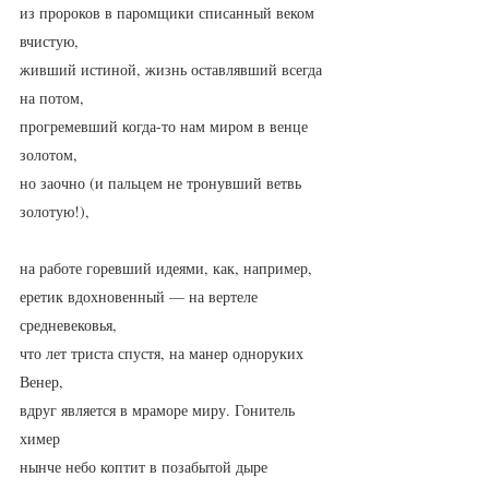
из пророков в паромщики списанный веком 
вчистую,
живший истиной, жизнь оставлявший всегда 
на потом,
прогремевший когда-то нам миром в венце 
золотом,
но заочно (и пальцем не тронувший ветвь 
золотую!),
на работе горевший идеями, как, например,
еретик вдохновенный — на вертеле 
средневековья,
что лет триста спустя, на манер одноруких 
Венер,
вдруг является в мраморе миру. Гонитель 
химер
нынче небо коптит в позабытой дыре 