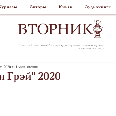
урналы
Авторы
Книги
Аудиокниги
ВТОР
НИК
Толстый зависимый* литературно-художественный журнал
* от дня недели и погоды
т. 2020 г.
1 мин. чтения
н Грэй" 2020