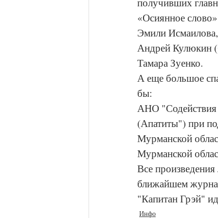
получивших главн
«Осиянное слово»
Эмили Исмаилова,
Андрей Кулюкин (С
Тамара Зуенко.
А еще большое спа
бы: 
АНО "Содействия 
(Апатиты") при по
Мурманской облас
Мурманской облас
Все произведения 
ближайшем журнал
"Капитан Грэй" и
Инфо