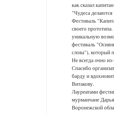
как сказал капитан
"Чудеса делаются
Фестиваль "Капита
своего прототипа.
уникальную возмо
фестиваль "Осиянн
слова"), который 
Не всегда очно из-з
Спасибо организа
барду и вдохнови
Витакову.
Лауреатами фестив
мурманчане Дарья 
Воронежской облас