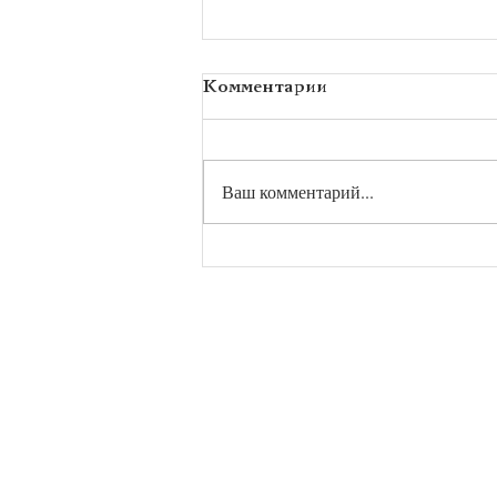
Комментарии
Ваш комментарий...
Конкурс гражданской
лирики имени Н.А.
Некрасова