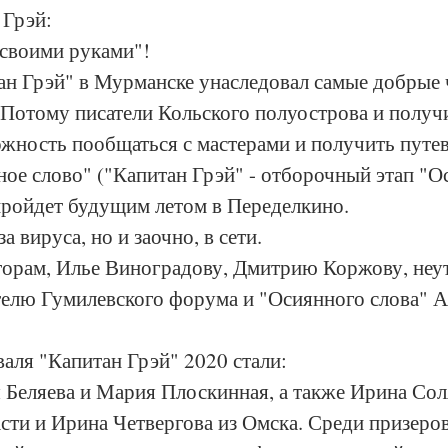
 Грэй:
 своими руками"!
н Грэй" в Мурманске унаследовал самые добрые ч
 Потому писатели Кольского полуострова и получ
жность пообщаться с мастерами и получить путев
ое слово" ("Капитан Грэй" - отборочный этап "О
пройдет будущим летом в Переделкино.  
а вируса, но и заочно, в сети.
торам, Илье Виноградову, Дмитрию Коржову, не
телю Гумилевского форума и "Осиянного слова" А
аля "Капитан Грэй" 2020 стали:
Беляева и Мария Плоскинная, а также Ирина Соля
ти и Ирина Четвергова из Омска. Среди призеров