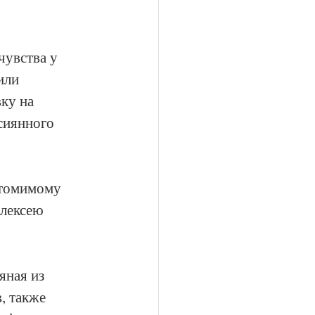
увства у 
или 
ку на 
сиянного 
утомимому 
лексею 
ная из 
, также 