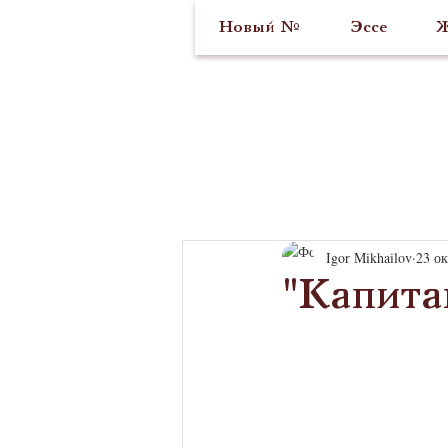
Новый №
Эссе
Ж
Igor Mikhailov
23 ок
"Капита