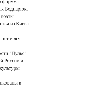
о форума 
ия Боднарюк, 
 поэты 
стья из Киева 
состоялся 
сти "Пульс" 
й России и 
культуры 
икованы в 