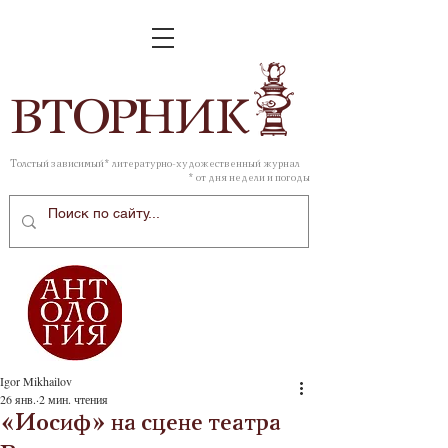
ВТОР
НИК
Толстый зависимый* литературно-художественный журнал
* от дня недели и погоды
Igor Mikhailov
26 янв.
2 мин. чтения
«Иосиф» на сцене театра