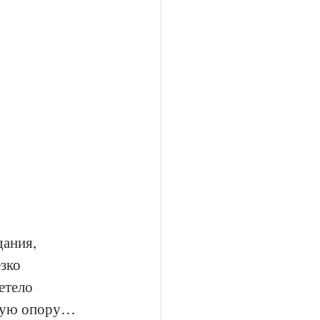
ания, 
зко 
етело 
дую опору
… 