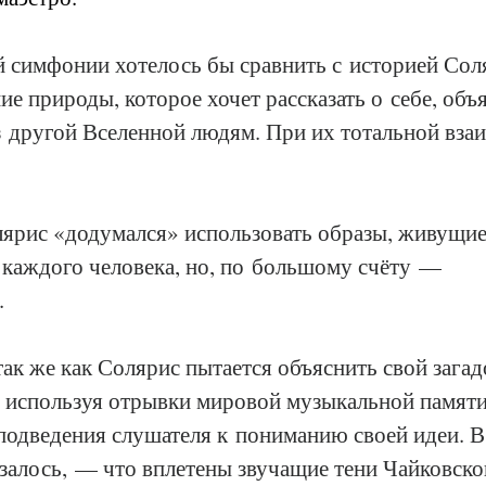
й симфонии хотелось бы сравнить с историей Соля
ие природы, которое хочет рассказать о себе, объ
з другой Вселенной людям. При их тотальной вза
лярис «додумался» использовать образы, живущие
каждого человека, но, по большому счёту — 
.
к же как Солярис пытается объяснить свой зага
 используя отрывки мировой музыкальной памяти,
подведения слушателя к пониманию своей идеи. В
алось, — что вплетены звучащие тени Чайковског