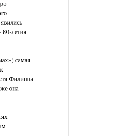
ро 
го 
 явились 
 80-летия 
ах») самая 
к 
ста Филиппа 
же она 
тях 
ым 