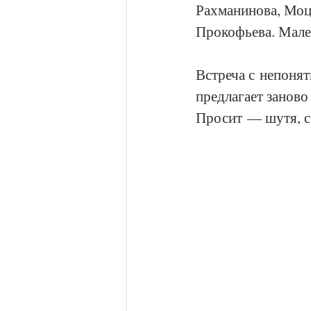
Рахманинова, Моца
Прокофьева. Мал
Встреча с непоня
предлагает заново
Просит — шутя, с