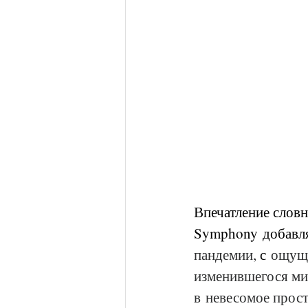
Впечатление словн
Symphony
добавл
пандемии, 
с 
ощуще
изменившегося мир
в невесомое прос