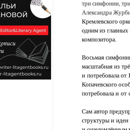
три симфонии, три
Александра Журби
Кремлевского орке
одним из главных
композитора.
Восьмая симфония
масштабная из тр
и потребовала от 
Копачевского особ
потребовала и от 
Сам автор предупр
структуры и идеи 
и ошеломлённым м