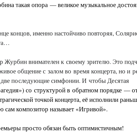
бина такая опора — великое музыкальное достоя
онце концов, именно настойчиво повторяя, Соляри
кта…
р Журбин внимателен к своему зрителю. Это подч
живое общение с залом во время концерта, но и р
 две последующие симфонии. И чтобы Десятая 
агедия») со структурой в обратном порядке — от
 трагической точкой концерта, её исполнили раньш
ю сам композитор называет «Игривой».
емьеры просто обязан быть оптимистичным!