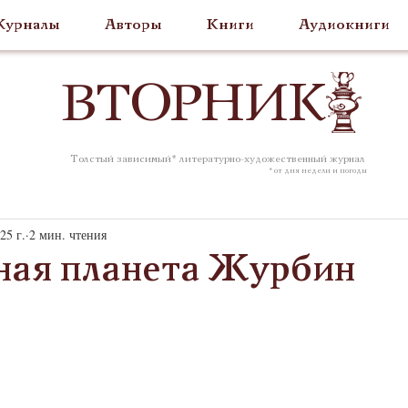
урналы
Авторы
Книги
Аудиокниги
ВТОР
НИК
Толстый зависимый* литературно-художественный журнал
* от дня недели и погоды
25 г.
2 мин. чтения
ная планета Журбин