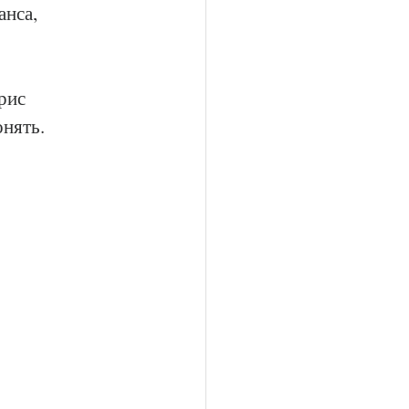
нса, 
рис 
нять. 