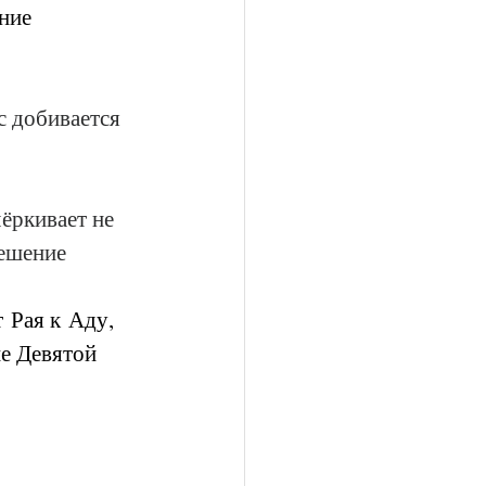
ние 
с добивается 
ёркивает не 
ешение 
 Рая к Аду, 
е Девятой 