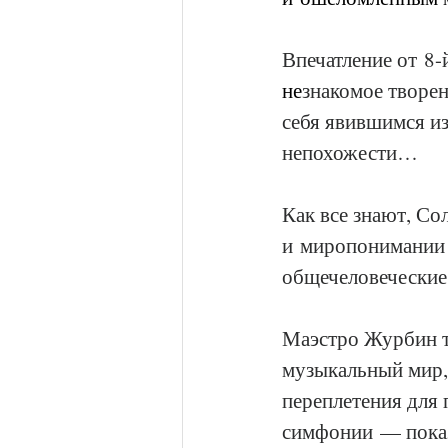
Впечатление от 8-
не
знакомое творен
себя явившимся и
непохожести…
Как все знают, Со
и миропонимании 
общечеловеческие
Маэстро Журбин та
музыкальный мир,
переплетения для 
симфонии — показ