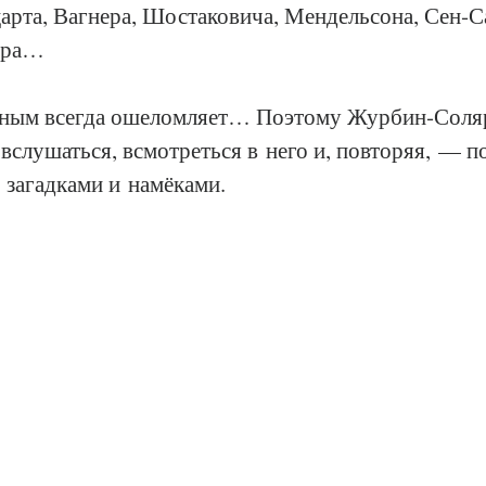
рта, Вагнера, Шостаковича, Мендельсона, Сен‑Са
ера…
тным всегда ошеломляет… Поэтому Журбин‑Соля
 вслушаться, всмотреться в него и, повторяя, — по
 загадками и намёками.