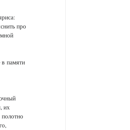
риса: 
яснить про 
имной 
 в памяти 
дочный 
 их 
 полотно 
о, 