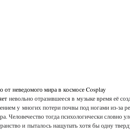
о от неведомого мира в космосе Cosplay 
яет
 невольно отразившееся в музыке время её созд
нием у многих потери почвы под ногами из‑за ре
а. Человечество тогда психологически словно ул
транство и пыталось нащупать хотя бы одну твер