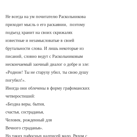
Не всегда на ум почитателю Раскольникова 
приходит мысль о его раскаянии,  поэтому 
подъезд хранит на своих скрижалях 
известные и незамысловатые в своей 
брутальности слова. И лишь некоторые из 
писаний, словно ведут с Раскольниковым 
нескончаемый заочный диалог о добре и зле:
«Родион! Ты не старуху убил, ты свою душу 
погубил!». 
Иногда они облечены в форму графоманских 
четверостиший:  
«Бездна веры, бытия,
счастья, состраданья,
Человек, рожденный для
Вечного страданья». 
Но таких пафосных надписей мало. Рядом с 