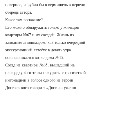
наверное, изрубил бы в вермишель в первую 
очередь автора. 
Какое там раскаяние? 
Его можно обнаружить только у жильцов 
квартиры №67 и их соседей. Жизнь их 
заполняется кошмаром, как только очередной 
экскурсионный автобус в девять утра 
останавливается возле дома №15.  
Сосед из квартиры №65, вышедший на 
площадку 4-го этажа покурить, с трагической 
интонацией в голосе одного из героев 
Достоевского говорит: «Достали уже по 
черному». Звонить в квартиру напротив 
категорически не рекомендует: «У соседа 
нервы уже давно сдали. Поэтому всех 
непрошеных гостей, а каждый из них не 
только оставляет послание на стене, но и 