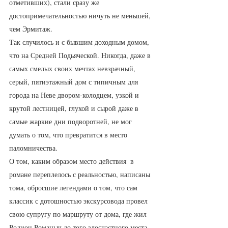
отметивших), стали сразу же 
достопримечательностью ничуть не меньшей, 
чем Эрмитаж. 
Так случилось и с бывшим доходным домом, 
что на Средней Подьяческой. Никогда, даже в 
самых смелых своих мечтах невзрачный, 
серый, пятиэтажный дом с типичным для 
города на Неве двором-колодцем, узкой и 
крутой лестницей, глухой и сырой даже в 
самые жаркие дни подворотней, не мог 
думать о том, что превратится в место 
паломничества. 
О том, каким образом место действия  в 
романе переплелось с реальностью, написаны 
тома, обросшие легендами о том, что сам 
классик с дотошностью экскурсовода провел 
свою супругу по маршруту от дома, где жил 
Родион Романыч до того злосчастного места, 