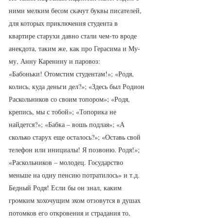
ними мелким бесом скачут буквы писателей, 
для которых приключения студента в 
квартире старухи давно стали чем-то вроде 
анекдота, таким же, как про Герасима и Му-
му, Анну Каренину и паровоз: 
«Бабоньки! Отомстим студентам!»; «Родя, 
колись, куда деньги дел?»; «Здесь был Родион 
Раскольников со своим топором»; «Родя, 
крепись, мы с тобой»; «Топорика не 
найдется?»; «Бабка – вошь подлая»; «А 
сколько старух еще осталось?»; «Оставь свой 
телефон или инициалы! Я позвоню. Родя!»; 
«Раскольников – молодец. Государство 
меньше на одну пенсию потратилось» и т.д. 
Бедный Родя! Если бы он знал, каким 
громким хохочущим эхом отзовутся в душах 
потомков его откровения и страдания то, 