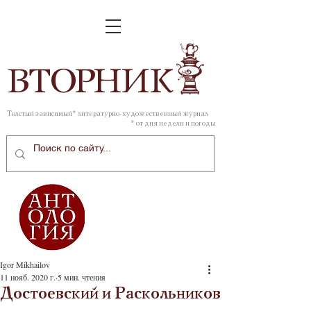
ВТОР
НИК
Толстый зависимый* литературно-художественный журнал
* от дня недели и погоды
Igor Mikhailov
11 нояб. 2020 г.
5 мин. чтения
Достоевский и Раскольников