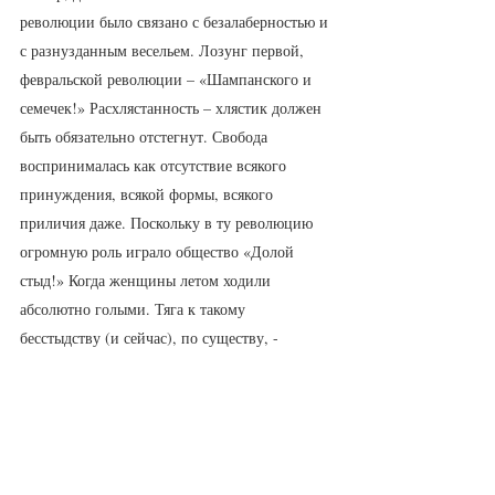
революции было связано с безалаберностью и 
с разнузданным весельем. Лозунг первой, 
февральской революции – «Шампанского и 
семечек!» Расхлястанность – хлястик должен 
быть обязательно отстегнут. Свобода 
воспринималась как отсутствие всякого 
принуждения, всякой формы, всякого 
приличия даже. Поскольку в ту революцию 
огромную роль играло общество «Долой 
стыд!» Когда женщины летом ходили 
абсолютно голыми. Тяга к такому 
бесстыдству (и сейчас), по существу, - 
уничтожение настоящего секса. Ведь 
настоящий секс должен быть как-то скрытым. 
Он тайный. И в этой тайности его особый 
смысл. Никто не знает, что между нами 
двоими существует какие-то отношения. 