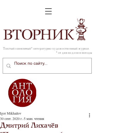
ВТОР
НИК
Толстый зависимый* литературно-художественный журнал
* от дня недели и погоды
Igor Mikhailov
30 сент. 2020 г.
5 мин. чтения
Дмитрий Лихачёв