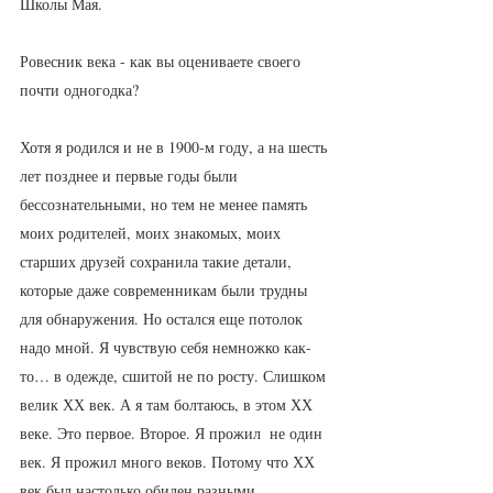
Школы Мая. 
Ровесник века - как вы оцениваете своего 
почти одногодка?
Хотя я родился и не в 1900-м году, а на шесть 
лет позднее и первые годы были 
бессознательными, но тем не менее память 
моих родителей, моих знакомых, моих 
старших друзей сохранила такие детали, 
которые даже современникам были трудны 
для обнаружения. Но остался еще потолок 
надо мной. Я чувствую себя немножко как-
то… в одежде, сшитой не по росту. Слишком 
велик ХХ век. А я там болтаюсь, в этом ХХ 
веке. Это первое. Второе. Я прожил  не один 
век. Я прожил много веков. Потому что ХХ 
век был настолько обилен разными 