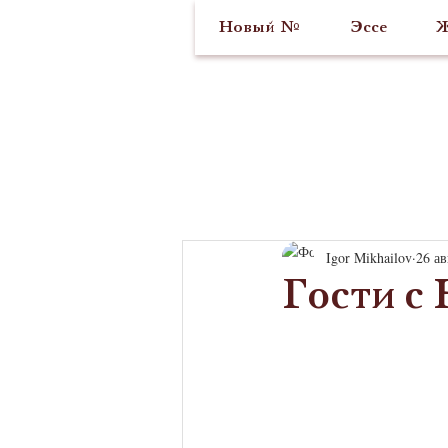
Новый №
Эссе
Ж
Igor Mikhailov
26 ав
Гости с