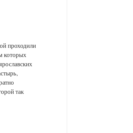
ой проходили 
м которых 
ярославских 
стырь, 
ратно 
орой так 