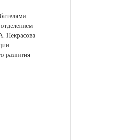
юбителями 
отделением 
. Некрасова 
дии 
о развития 