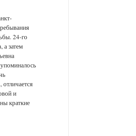
анкт-
пребывания 
ьбы. 24-го 
 а затем 
ьевна 
з упоминалось 
чь 
 отличается 
овой и 
ны краткие 