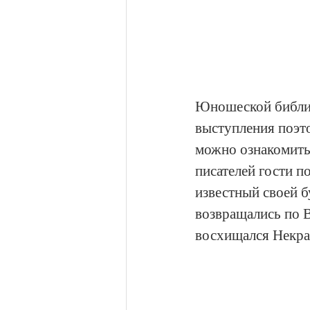
Юношеской библио
выступления поэто
можно ознакомитьс
писателей гости п
известный своей 
возвращались по В
восхищался Некра