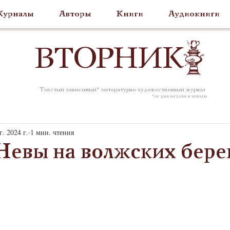
урналы
Авторы
Книги
Аудиокниги
ВТОР
НИК
Толстый зависимый* литературно-художественный журнал
* от дня недели и погоды
г. 2024 г.
1 мин. чтения
 Невы на волжских бере