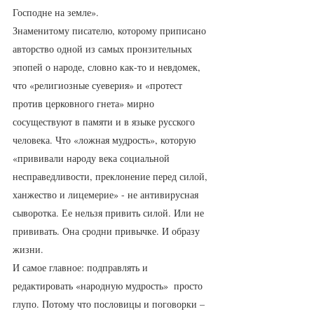
Господне на земле».  
Знаменитому писателю, которому приписано 
авторство одной из самых пронзительных 
эпопей о народе, словно как-то и невдомек, 
что «религиозные суеверия» и «протест 
против церковного гнета» мирно 
сосуществуют в памяти и в языке русского 
человека. Что «ложная мудрость», которую 
«прививали народу века социальной 
несправедливости, преклонение перед силой, 
ханжество и лицемерие» - не антивирусная 
сыворотка. Ее нельзя привить силой. Или не 
прививать. Она сродни привычке. И образу 
жизни. 
И самое главное: подправлять и 
редактировать «народную мудрость»  просто 
глупо. Потому что пословицы и поговорки – 