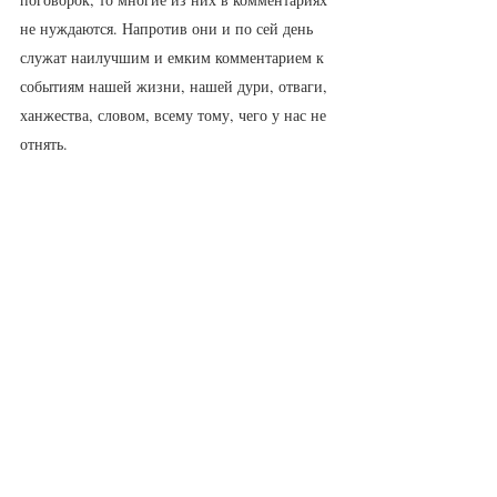
не нуждаются. Напротив они и по сей день 
служат наилучшим и емким комментарием к 
событиям нашей жизни, нашей дури, отваги, 
ханжества, словом, всему тому, чего у нас не 
отнять. 
«И черт под старость в монахи пошел», 
«Деньга и попа в яму заведет». Привет 
нашим отцам федорам, с 
непосредственностью детей разменивающих 
благодать на иномарки и мобильные 
телефоны, словно фантики или вкладыши. 
А это камень в огород новым богатым: «Ел 
бы богач деньги, кабы убогий его хлебом не 
кормил». А это и сам не знаю кому: «В 
нынешних обрядах и фофаны в нарядах»; 
«Рожей подгулял, да запонкой взял»; «Как 
смерд ни рядится, а кус дерма на себе 