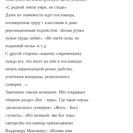
«С родной земли умри, не сходи». 
Далее по значимости идут пословицы, 
посвященные труду с классовым и даже 
революционным подтекстом: «Белые ручки 
чужие труды любят», «Не сметя силы, не 
поднимай вилы» и т.д. 
С другой стороны «нашему современнику 
чуждо все, что несет на себе в пословицах 
печать национальной розни, рабства, 
угнетения женщины, религиозного 
суеверия…». 
Замечание совсем нелишнее. Ибо открывает 
сборник раздел «Бог – вера». Где такие перлы 
«религиозного суеверия»: «Жить – Богу 
служить»; «Кто великий, яко Бог наш» 
(авторство пословицы приписываемо 
Владимиру Мономаху); «Велико имя 