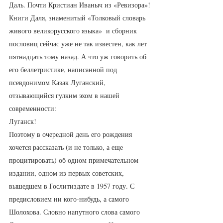
Даль. Почти Кристиан Иваныч из «Ревизора»!
Книги Даля, знаменитый «Толковый словарь 
живого великорусского языка»  и сборник 
пословиц сейчас уже не так известен, как лет 
пятнадцать тому назад. А что уж говорить об 
его беллетристике, написанной под 
псевдонимом Казак Луганский, 
отзывающийся гулким эхом в нашей 
современности:
Луганск! 
Поэтому в очередной день его рождения 
хочется рассказать (и не только, а еще 
процитировать) об одном примечательном 
издании, одном из первых советских, 
вышедшем в Гослитиздате в 1957 году. С 
предисловием ни кого-нибудь, а самого 
Шолохова. Словно напутного слова самого 