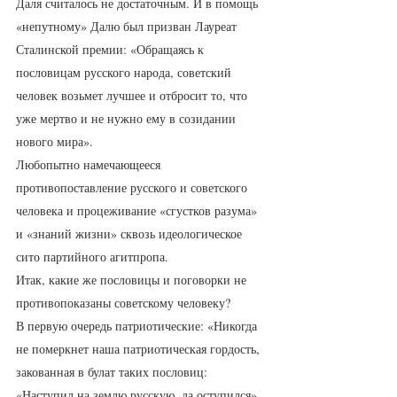
Даля считалось не достаточным. И в помощь 
«непутному» Далю был призван Лауреат 
Сталинской премии: «Обращаясь к 
пословицам русского народа, советский 
человек возьмет лучшее и отбросит то, что 
уже мертво и не нужно ему в созидании 
нового мира».  
Любопытно намечающееся 
противопоставление русского и советского 
человека и процеживание «сгустков разума» 
и «знаний жизни» сквозь идеологическое 
сито партийного агитпропа. 
Итак, какие же пословицы и поговорки не 
противопоказаны советскому человеку?
В первую очередь патриотические: «Никогда 
не померкнет наша патриотическая гордость, 
закованная в булат таких пословиц: 
«Наступил на землю русскую, да оступился», 