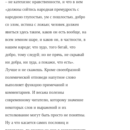
– не катехизис нравственности, и что в нем 
«должны сойтись народная премудрость с 
народною глупостью, ум с пошлостью, добро 
со злом, истина с ложью; человек должен 
явиться здесь таким, каков он есть вообще, на 
всем земном шаре, и каков он, в частности, в 
нашем народе; что худо, того бегай, что 
добро, тому следуй; но не прячь, не скрывай 
ни добра, ни худа, а покажи, что есть». 
Лучше и не скажешь. Кроме своеобразной 
полемической отповеди напутное слово 
выполняет функцию примечаний и 
комментариев. И весьма полезны 
современному читателю, которому значение 
некоторых слов и выражений и их 
истолкование могут быть просто не понятны. 
Ну а что касается самих пословиц и 
поговорок, то многие из них в комментариях 