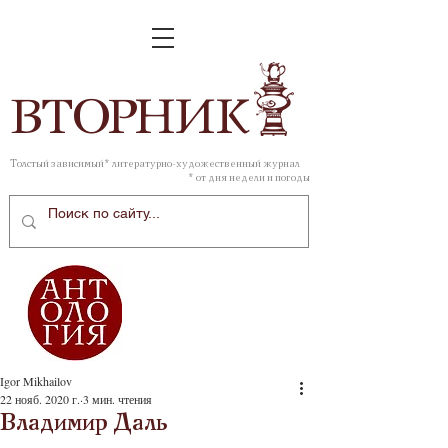
ВТОР
НИК
Толстый зависимый* литературно-художественный журнал
* от дня недели и погоды
Igor Mikhailov
22 нояб. 2020 г.
3 мин. чтения
Владимир Даль