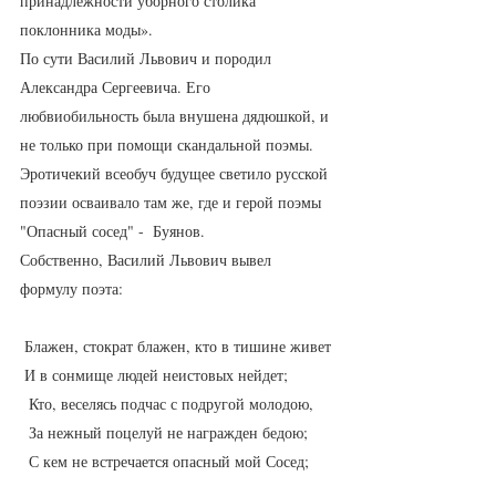
принадлежности уборного столика 
поклонника моды».
По сути Василий Львович и породил 
Александра Сергеевича. Его 
любвиобильность была внушена дядюшкой, и 
не только при помощи скандальной поэмы. 
Эротичекий всеобуч будущее светило русской 
поэзии осваивало там же, где и герой поэмы 
"Опасный сосед" -  Буянов. 
Собственно, Василий Львович вывел 
формулу поэта:
 Блажен, стократ блажен, кто в тишине живет
 И в сонмище людей неистовых нейдет;
  Кто, веселясь подчас с подругой молодою,
  За нежный поцелуй не награжден бедою;
  С кем не встречается опасный мой Сосед;
  Кто любит и шутить, но только не во вред;