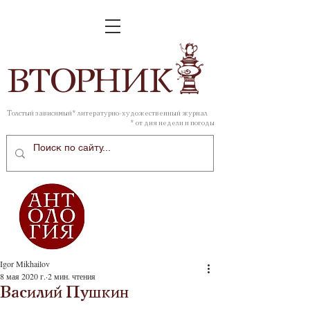
ВТОР
НИК
Толстый зависимый* литературно-художественный журнал
* от дня недели и погоды
Igor Mikhailov
8 мая 2020 г.
2 мин. чтения
Василий Пушкин