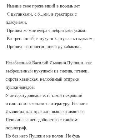
 Имение свое проживший в восемь лет
 С цыганками, с б...ми, в трактирах с 
плясунами,
 Пришел ко мне вчера с небритыми усами,
 Растрепанный, в пуху, в картузе с козырьком,
 Пришел - и понесло повсюду кабаком...
Незабвенный Василий Львович Пушкин, как 
выброшенный кукушкой из гнезда, птенец, 
сирота казанская, нелюбимый отпрыск 
пушкиноведов. 
У литературоведов есть такой нехроший 
изъян: они оскопляют литературу. Василия 
Львовича, как правило, выплескивают из 
Пушкина за ненадобностью с грифом: 
порнограф.  
Но без него Пушкин не полон. Не будь 