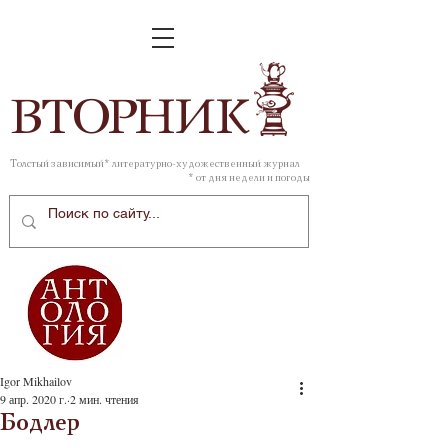
ВТОР
НИК
Толстый зависимый* литературно-художественный журнал
* от дня недели и погоды
Igor Mikhailov
9 апр. 2020 г.
2 мин. чтения
Бодлер