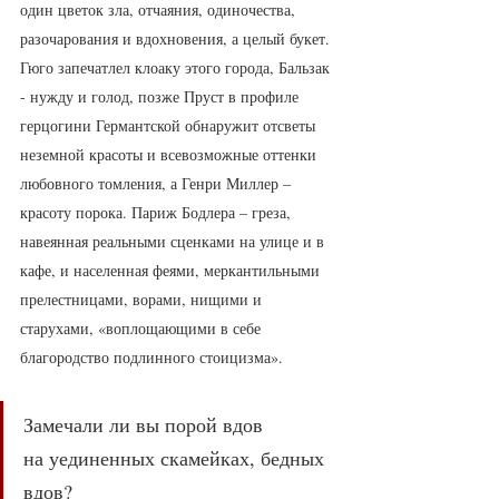
один цветок зла, отчаяния, одиночества, 
разочарования и вдохновения, а целый букет. 
Гюго запечатлел клоаку этого города, Бальзак 
- нужду и голод, позже Пруст в профиле 
герцогини Германтской обнаружит отсветы 
неземной красоты и всевозможные оттенки 
любовного томления, а Генри Миллер – 
красоту порока. Париж Бодлера – греза, 
навеянная реальными сценками на улице и в 
кафе, и населенная феями, меркантильными 
прелестницами, ворами, нищими и 
старухами, «воплощающими в себе 
благородство подлинного стоицизма». 
Замечали ли вы порой вдов
на уединенных скамейках, бедных 
вдов?