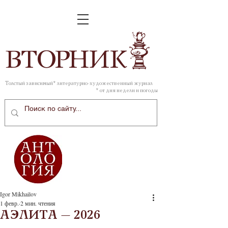
ВТОР
НИК
Толстый зависимый* литературно-художественный журнал
* от дня недели и погоды
Igor Mikhailov
1 февр.
2 мин. чтения
АЭЛИТА – 2026