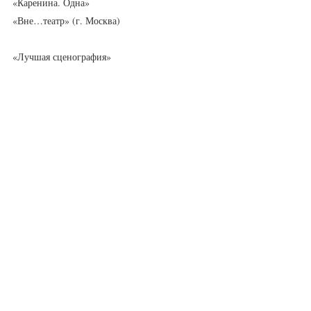
«Каренина. Одна»
«Вне…театр» (г. Москва)
«Лучшая сценография»
«Вся правда о моем отце»
Театр.Doc (г. Москва)
Режиссер Алексей Губкин
Исп. Светлана Коробкина
«За сохранение и продвижение традиций 
русской деревенской прозы»
«Последний поклон»
«Камерная сцена» (г. Лобня)
Режиссер Софья Бессонова
Исп. Алексей Пучков
«За актёрское обаяние»
Кристина Русанова