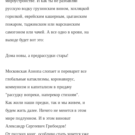
мироустройстве. И как ты не разбавляй 
русскую водку грузинским вином, хохляцкой 
горилкой, еврейским кашерным, цыганским 
пожаром, таджикским или марсианским 
самогоном или чачей. А все одно в крови, на 
выходе будет вот это:
Дома новы, а предрассудки стары!
Московская Азиопа слопает и переварит все 
глобальные катаклизмы, коронавирус, 
коммунизм и капитализм в придачу 
"рассудку вопреки, наперекор стихиям". 
Как жили наши предки, так и мы живем, и 
будем жить далее. Ничего не менется в этом 
мире подлунном. И в этом виноват 
Александр Сергеевич Грибоедов!
От русских книг, особливо спать хочется уже 