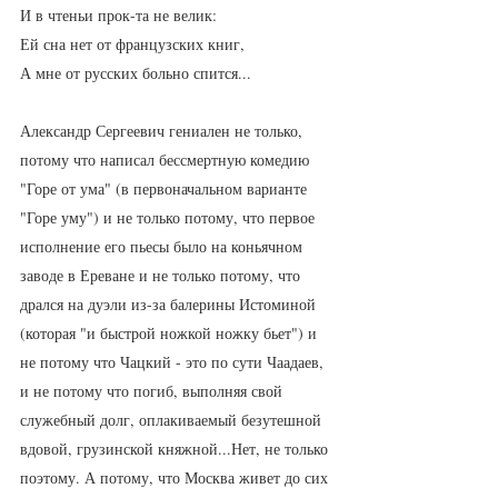
И в чтеньи прок-та не велик:
Ей сна нет от французских книг,
А мне от русских больно спится...
Александр Сергеевич гениален не только, 
потому что написал бессмертную комедию 
"Горе от ума" (в первоначальном варианте 
"Горе уму") и не только потому, что первое 
исполнение его пьесы было на коньячном 
заводе в Ереване и не только потому, что 
дрался на дуэли из-за балерины Истоминой 
(которая "и быстрой ножкой ножку бьет") и 
не потому что Чацкий - это по сути Чаадаев, 
и не потому что погиб, выполняя свой 
служебный долг, оплакиваемый безутешной 
вдовой, грузинской княжной...Нет, не только 
поэтому. А потому, что Москва живет до сих 