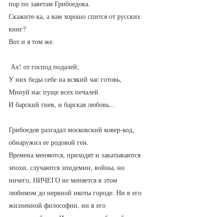
пор по заветам Грибоедова. 
Скажите-ка, а вам хорошо спится от русских 
книг?
Вот и я том же. 
 Ах! от господ подалей;
У них беды себе на всякий час готовь,
Минуй нас пуще всех печалей
И барский гнев, и барская любовь...
Грибоедов разгадал московский ковер-код, 
обнаружил ее родовой ген. 
Времена меняются, приходят и закатываются 
эпохи, случаются эпидемии, войны, но 
ничего, НИЧЕГО не меняется в этом 
любимом до нервной икоты городе. Ни в его 
жизненной философии, ни в его 