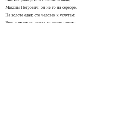
Максим Петрович: он не то на серебре, 
На золоте едал; сто человек к услугам; 
Весь в орденах; езжал‑то вечно цугом; 
Век при дворе, да при каком дворе! 
Тогда не то, что ныне, 
При государыне служил Екатерине...
Потому что все так живут А литераторы, от 
чьих книг спать хочется, особенно.
А все потому что "Евгений Онегин" - это 
литература. А "Горе от ума" - жизнь в ее 
первооснове. Ничего не изменилось и 200 
лет спустя.
Москву выдумал Грибоедов, вложил в ее уста 
реплики, распределил роли. Черт бы его 
побрал, этого гения!!!
- Карету мне, карету!