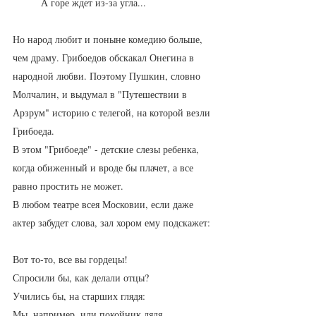
          А горе ждет из-за угла...
Но народ любит и поныне комедию больше, 
чем драму. Грибоедов обскакал Онегина в 
народной любви. Поэтому Пушкин, словно 
Молчалин, и выдумал в "Путешествии в 
Арзрум" историю с телегой, на которой везли 
Грибоеда. 
В этом "Грибоеде" - детские слезы ребенка, 
когда обиженный и вроде бы плачет, а все 
равно простить не может.
В любом театре всея Московии, если даже 
актер забудет слова, зал хором ему подскажет:
Вот то‑то, все вы гордецы! 
Спросили бы, как делали отцы?
Учились бы, на старших глядя: 
Мы, например, или покойник дядя, 