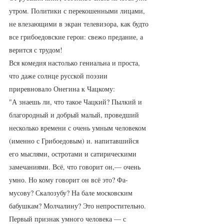
утром. Политики с перекошенными лицами, 
не влезающими в экран телевизора, как будто 
все грибоедовские герои: свежо предание, а 
верится с трудом!
Вся комедия настолько гениальна и проста, 
что даже солнце русской поэзии 
приревновало Онегина к Чацкому:
"А знаешь ли, что такое Чацкий? Пылкий и 
благородный и добрый малый, проведший 
несколько времени с очень ум­ным человеком 
(именно с Грибоедовым) и. напитавшийся 
его мыслями, остротами и сатирическими 
замечаниями. Всё, что говорит он,— очень 
умно. Но кому говорит он всё это? Фа­
мусову? Скалозубу? На бале московским 
бабушкам? Молча­лину? Это непростительно. 
Первый признак умного человека — с 