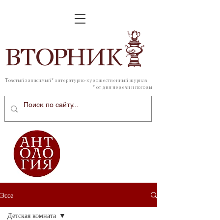
ВТОР
НИК
Толстый зависимый* литературно-художественный журнал
* от дня недели и погоды
Эссе
Детская комната