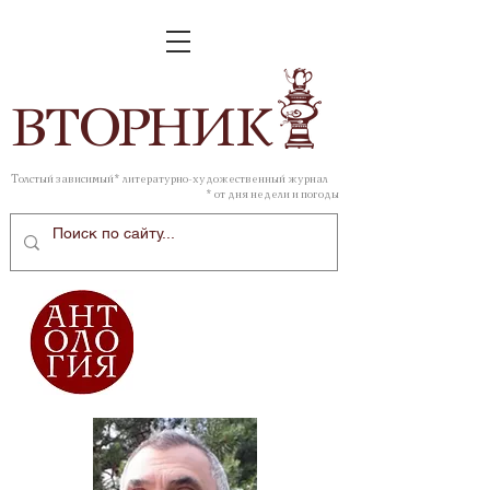
ВТОР
НИК
Толстый зависимый* литературно-художественный журнал
* от дня недели и погоды