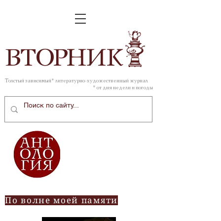
ВТОР
НИК
Толстый зависимый* литературно-художественный журнал
* от дня недели и погоды
По волне моей памяти