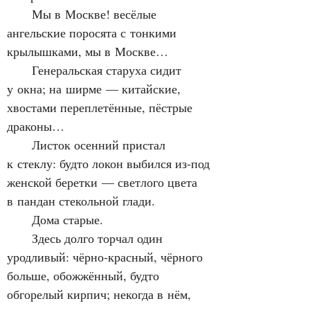
      Мы в Москве! весёлые 
ангельские поросята с тонкими 
крылышками, мы в Москве…
      Генеральская старуха сидит 
у окна; на ширме — китайские, 
хвостами переплетённые, пёстрые 
драконы…
      Листок осенний пристал 
к стеклу: будто локон выбился из‑под 
женской беретки — светлого цвета 
в пандан стекольной глади.
      Дома старые.
      Здесь долго торчал один 
уродливый: чёрно‑красный, чёрного 
больше, обожжённый, будто 
обгорелый кирпич; некогда в нём, 