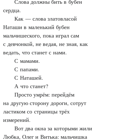
      Слова должны бить в бубен 
сердца.
      Как — слова златовласой 
Наташи в маленький бубен 
мальчишеского, пока играл сам 
с девчонкой, не ведая, не зная, как 
ведать, что станет с нами.
      С мамами.
      С папами.
      С Наташей.
      А что станет?
      Просто умрём: перейдём 
на другую сторону дороги, сотрут 
ластиком со страницы трёх 
измерений.
      Вот два окна за которыми жили 
Любка, Олег и Витька: мальчишка 