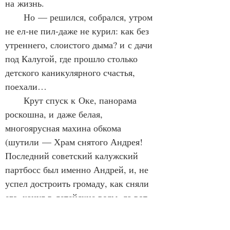
на жизнь.
      Но — решился, собрался, утром 
не ел‑не пил‑даже не курил: как без 
утреннего, слоистого дыма? и с дачи 
под Калугой, где прошло столько 
детского каникулярного счастья, 
поехали…
      Крут спуск к Оке, панорама 
роскошна, и даже белая, 
многоярусная махина обкома 
(шутили — Храм снятого Андрея! 
Последний советский калужский 
партбосс был именно Андрей, и, не 
успел достроить громаду, как сняли 
его, канул в летейские воды, да вот 
сохранилась курчавая шутка) не 
портит её — старинную и зелёную, 