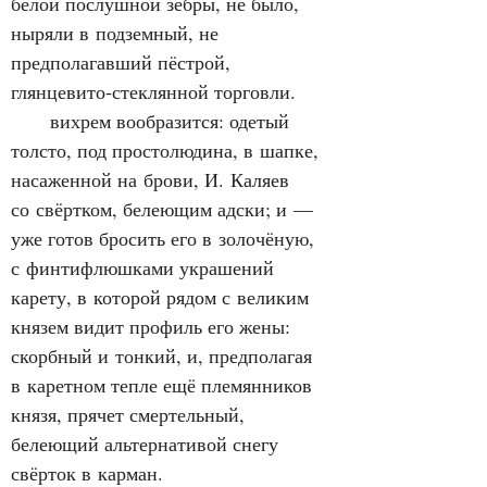
белой послушной зебры, не было, 
ныряли в подземный, не 
предполагавший пёстрой, 
глянцевито‑стеклянной торговли.
      вихрем вообразится: одетый 
толсто, под простолюдина, в шапке, 
насаженной на брови, И. Каляев 
со свёртком, белеющим адски; и — 
уже готов бросить его в золочёную, 
с финтифлюшками украшений 
карету, в которой рядом с великим 
князем видит профиль его жены: 
скорбный и тонкий, и, предполагая 
в каретном тепле ещё племянников 
князя, прячет смертельный, 
белеющий альтернативой снегу 
свёрток в карман.