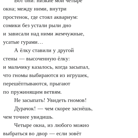
      Вот они: низкие мои четыре 
окна; между ними, внутри 
простенок, где стоял аквариум: 
сомики без устали рыли дно 
и зависали над ними жемчужные, 
усатые гурами…
      А ёлку ставили у другой 
стены — высоченную ёлку: 
и мальчику казалось, когда засыпал, 
что гномы выбираются из игрушек, 
перешёптываются, прыгают 
по пружинящим ветвям.
      Не засыпать! Увидеть гномов!
      Дурачок! — чем скорее заснёшь, 
чем точнее увидишь.
      Четыре окна, из любого можно 
выбраться во двор — если зовёт 