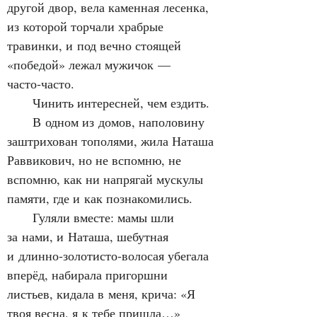
другой двор, вела каменная лесенка, 
из которой торчали храбрые 
травинки, и под вечно стоящей 
«победой» лежал мужичок — 
часто‑часто.
      Чинить интересней, чем ездить.
      В одном из домов, наполовину 
заштрихован тополями, жила Наташа 
Раввикович, но не вспомню, не 
вспомню, как ни напрягай мускулы 
памяти, где и как познакомились.
      Гуляли вместе: мамы шли 
за нами, и Наташа, шебутная 
и длинно‑золотисто‑волосая убегала 
вперёд, набирала пригоршни 
листьев, кидала в меня, крича: «Я 
твоя весна, я к тебе пришла…»