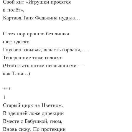
Свой хит «Игрушки просятся 
в полёт»,
Картавя,Таня Федькина нудила…
С тех пор прошло без лишка 
шестьдесят.
Гнусаво завывая, всласть горланя, —
Теперешние тоже голосят
(Чтоб стать потом неслышными — 
как Таня…)
***
1
Старый цирк на Цветном.
В здешней ложе дирекции
Вместе с Бабушкой, гном,
Вновь сижу. По протекции