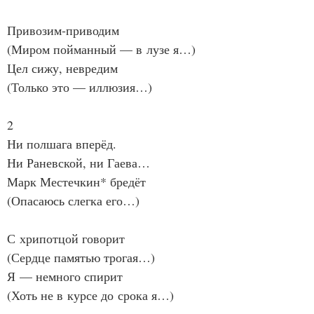
Привозим‑приводим
(Миром пойманный — в лузе я…)
Цел сижу, невредим
(Только это — иллюзия…)
2
Ни полшага вперёд.
Ни Раневской, ни Гаева…
Марк Местечкин* бредёт
(Опасаюсь слегка его…)
С хрипотцой говорит
(Сердце памятью трогая…)
Я — немного спирит
(Хоть не в курсе до срока я…)