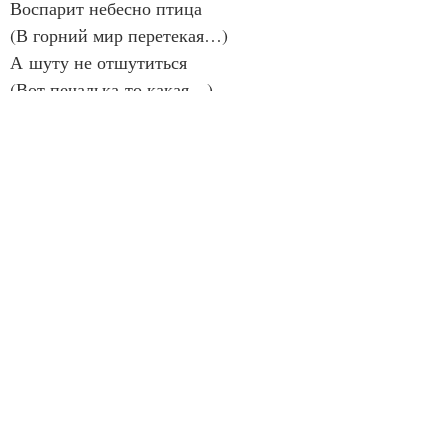
Воспарит небесно птица
(В горний мир перетекая…)
А шуту не отшутиться
(Вот печалька‑то какая…)
***
1
Кроссинг
На прямой
и вираже
(Вечный здешний труд…)
Финишную ленточку
Уже
Сколько лет не рвут…
Впрочем,
Разрезают иногда