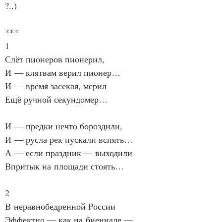
?..)
***
1
Слёт пионеров пионерил,
И — клятвам верил пионер…
И — время засекая, мерил
Ещё ручной секундомер…
И — предки нечто бороздили,
И — русла рек пускали вспять…
А — если праздник — выходили
Впритык на площади стоять…
2
В неравнобедренной России
Эффектно — как на биеннале —