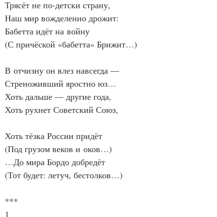
Трясёт не по‑детски страну,
Наш мир вожделенно дрожит:
Бабетта идёт на войну
(С причёской «бабетта» Брижит…)
В отчизну он влез навсегда —
Стреноживший яростно юз…
Хоть дальше — другие года,
Хоть рухнет Советский Союз,
Хоть тёзка России придёт
(Под грузом веков и оков…)
…До мира Бордо добредёт
(Тот будет: летуч, бестолков…)
***
1