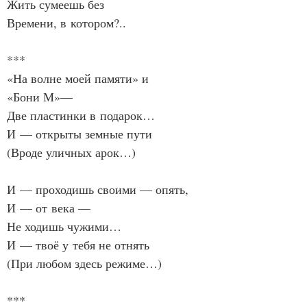
Жить сумеешь без
Времени, в котором?..
***
«На волне моей памяти» и
«Бони М»—
Две пластинки в подарок…
И — открыты земные пути
(Вроде уличных арок…)
И — проходишь своими — опять,
И — от века —
Не ходишь чужими…
И — твоё у тебя не отнять
(При любом здесь режиме…)
***