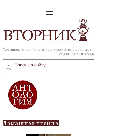
ВТОР
НИК
Толстый зависимый* литературно-художественный журнал
* от дня недели и погоды
Домашнее чтение