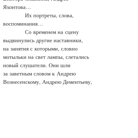
Яхонтова…
            Их портреты, слова, 
воспоминания…
            Со временем на сцену 
выдвинулись другие наставники, 
на занятия с которыми, словно 
мотыльки на свет лампы, слетались 
новый слушатели. Они шли 
за заветным словом к Андрею 
Вознесенскому, Андрею Дементьеву, 
Евгению Евтушенко, Юрию 
Трифонову. Расулу Гамзатову, 
Чингизу Айтматову, Валентину 
Берестову.
            Писатель и Фотограф умело 
и бережно нашли и сохранили 