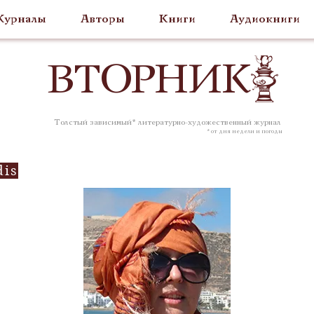
урналы
Авторы
Книги
Аудиокниги
ВТОР
НИК
Толстый зависимый* литературно-художественный журнал
* от дня недели и погоды
dis