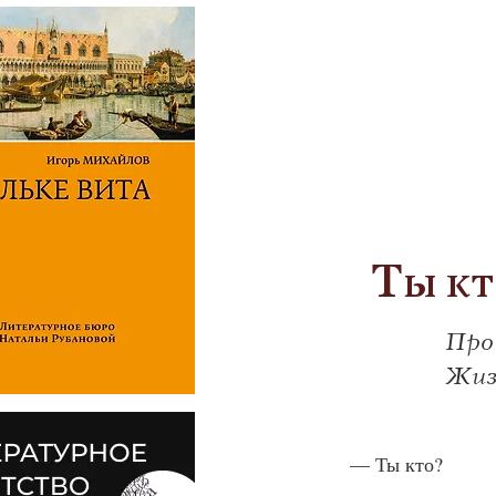
Ты к
Про
Жиз
— 
Ты кто?