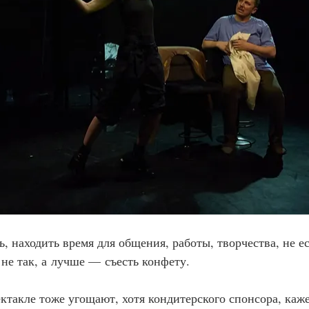
, находить время для общения, работы, творчества, не ес
 не так, а лучше 
—
 съесть конфету.
ктакле тоже угощают, хотя кондитерского спонсора, кажет