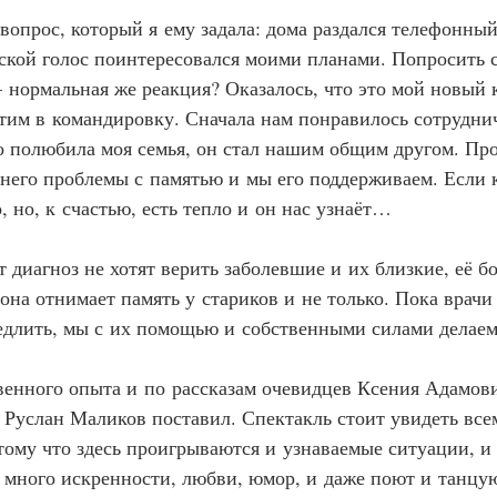
вопрос, который я ему задала: дома раздался телефонный
кой голос поинтересовался моими планами. Попросить с
—
 нормальная же реакция? Оказалось, что это мой новый к
тим в командировку. Сначала нам понравилось сотруднич
о полюбила моя семья, он стал нашим общим другом. Пр
у него проблемы с памятью и мы его поддерживаем. Если к
, но, к счастью, есть тепло и он нас узнаёт…
 диагноз не хотят верить заболевшие и их близкие, её бо
 она отнимает память у стариков и не только. Пока врач
едлить, мы с их помощью и собственными силами делаем
венного опыта и по рассказам очевидцев Ксения Адамов
 Руслан Маликов поставил. Спектакль стоит увидеть всем
отому что здесь проигрываются и узнаваемые ситуации, и 
 много искренности, любви, юмор, и даже поют и танцую