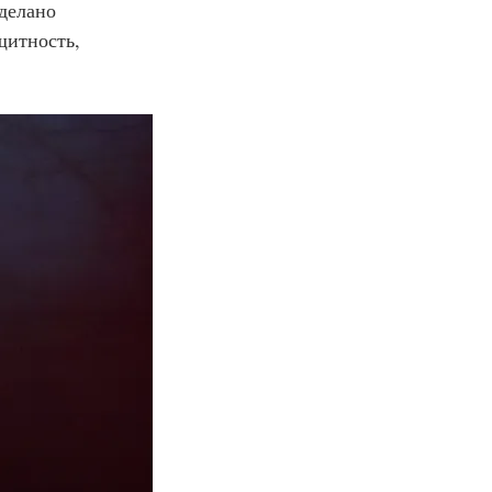
сделано 
щитность, 