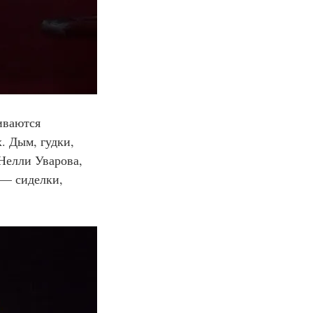
иваются 
х. Дым, гудки, 
Нелли Уварова, 
— сиделки, 