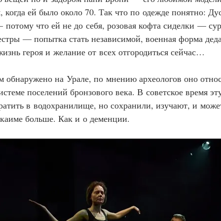
 когда ей было около 70. Так что по одежде понятно: Дус
—
 потому что ей не до себя, розовая кофта сиделк
и
 — сур
естр
ы
 — попытка стать независимой, военная форма дед
изнь героя и желание от всех отгородиться сейчас…
 обнаружено на Урале, по мнению археологов оно относ
истеме поселений бронзового века. В советское время эт
ратить в водохранилище, но сохранили, изучают, и может
каиме больше. Как и о деменции.