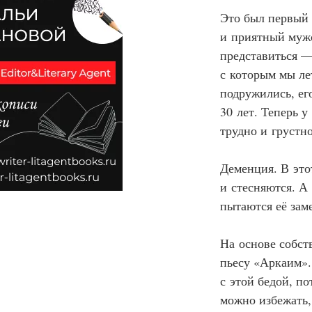
Это был первый 
и приятный мужс
представиться 
с которым мы ле
подружились, ег
30 лет. Теперь 
трудно и грустно
Деменция. В этот
и стесняются. А
пытаются её зам
На основе собст
пьесу «Аркаим».
с этой бедой, п
можно избежать,