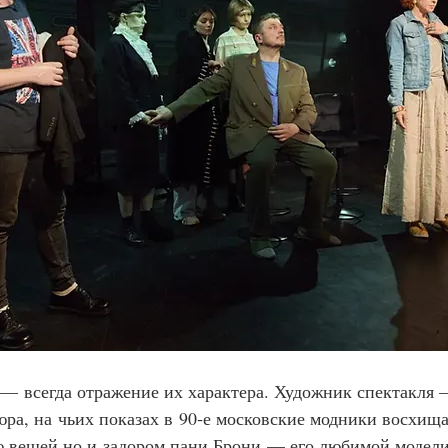
—
 всегда отражение их характера. Художник спектакля 
ра, на чьих показах в 90‑е московские модники восхища
 вещей но и задором пани Брони
— его любимой модели