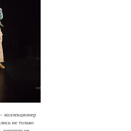
—
 коллекционер 
лись не только 
, которую он 