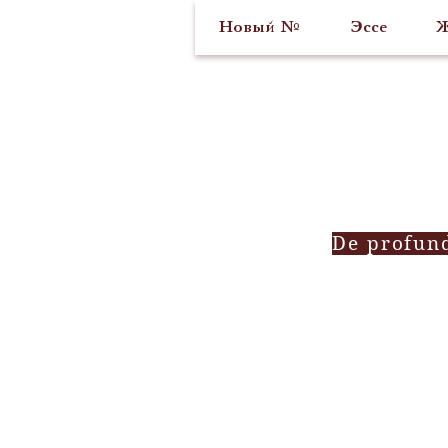
Новый №
Эссе
Ж
De profun