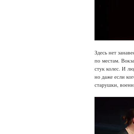
Здесь нет занав
по местам. Вокз
стук колес. И л
но даже если ко
старушки, воен