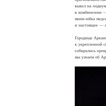
вывел на подиум,
в комбинезоне
 
мини‑юбка медс
и настоящее
— ж
Городище Аркаим
к укрепленной с
собирались прев
мы узнаем об Ар