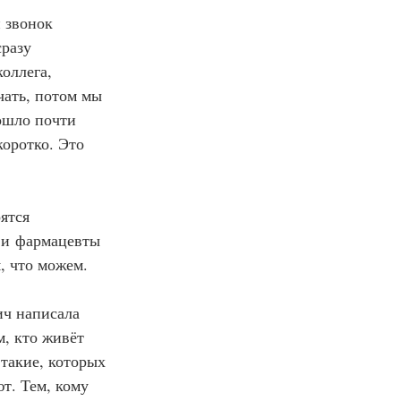
 звонок 
разу 
оллега, 
ать, потом мы 
ошло почти 
оротко. Это 
ятся 
и и фармацевты 
, что можем.
ич написала 
, кто живёт 
такие, которых 
т. Тем, кому 