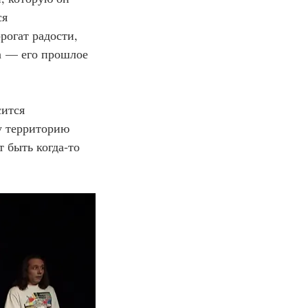
я 
рогат радости, 
а
 — его прошлое 
ится 
у территорию 
 быть когда‑то 