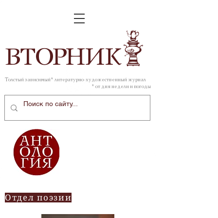
ВТОР
НИК
Толстый зависимый* литературно-художественный журнал
* от дня недели и погоды
Отдел поэзии