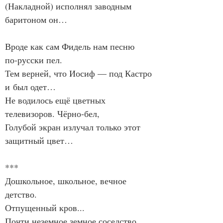
(Накладной) исполнял заводным 
баритоном он…
Вроде как сам Фидель нам песню 
по‑русски пел.
Тем верней, что Иосиф — под Кастро 
и был одет…
Не водилось ещё цветных 
телевизоров. Чёрно‑бел,
Голубой экран излучал только этот 
защитный цвет…
***
Дошкольное, школьное, вечное 
детство.
Отпущенный кров...
Почти неземное земное соседство