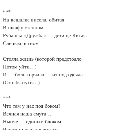
***
На вешалке висела, обитая
В шкафу стенном —
Рубашка «Дружба» — детище Китая.
Слепым пятном
Стояла жизнь (которой предстояло
Потом уйти…)
И — боль торчала — из‑под одеяла
(Столбя пути…)
***
Что там у нас под боком?
Вечная наша смута…
Нынче — единым блоком —
Вспомнилось почему‑то: