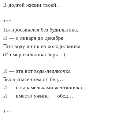
В долгой жизни твоей…
***
Ты просыпался без будильника,
И — с января до декабря
Пил воду лишь из холодильника
(Из морозильника беря…)
И — эта вот вода‑ледяночка
Была спасением от бед…
И — с карамельками жестяночка,
И — вместо ужина — обед…
***
1
Пастырь будущего стада,
Замордован и нелеп,