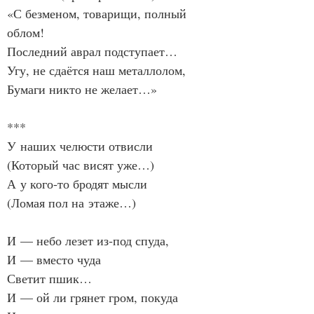
«С безменом, товарищи, полный 
облом!
Последний аврал подступает…
Угу, не сдаётся наш металлолом,
Бумаги никто не желает…»
***
У наших челюсти отвисли
(Который час висят уже…)
А у кого‑то бродят мысли
(Ломая пол на этаже…)
И — небо лезет из‑под спуда,
И — вместо чуда
Светит пшик…
И — ой ли грянет гром, покуда