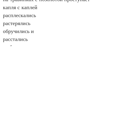
капля с каплей
расплескались
растерялись
обручились и
расстались
любят или разрушают на местах 
цветочных скоро
мнимо в отблесках невольно
растеклись очнувшись жижей
разъедает солнце силой
в напряжении от лучен
снеговик под мхом замолкнет
серым рев простужен хриплый
до конечной и обратно
на граните роспись грязью
от подошвы незнакомой