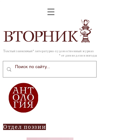
ВТОР
НИК
Толстый зависимый* литературно-художественный журнал
* от дня недели и погоды
Отдел поэзии