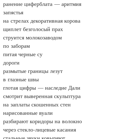
ранение циферблата — аритмия 
запястья
на стрелах декоративная корова
щиплет безголосый прах
струится молокозаводом
по заборам
питая черные су
дороги
размытые границы лезут
в глазные швы
глотая цифры — наследие Дали
смотрит выверенная скульптура
на заплаты скошенных стен
нарисованные вуали
разбирают коридоры на волокно
через стекло‑лицевые касания
стальные звуки ковыряют