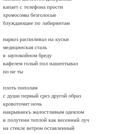
капает с телефона прости
хромосомы безголосые
блуждающие по лабиринтам
наркоз распиливал на куски
медицинская сталь
в заупокойном бреду
кафелем голый пол нашептывал
но не ты
плоть пополам
с души первый срез другой образ
кровоточит ночь
накрываюсь жалостливым одеялом
в полутени теплой как весенний луч
на стекле ветром оставленный 