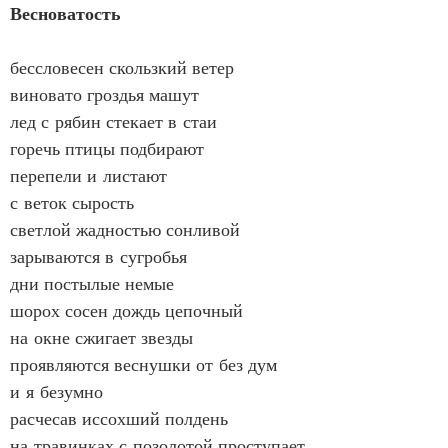
Весноватость
бессловесен скользкий ветер
виновато гроздья машут
лед с рябин стекает в стаи
горечь птицы подбирают
перепели и листают
с веток сырость
светлой жадностью сонливой
зарываются в сугробья
дни постылые немые
шорох сосен дождь цепочный
на окне сжигает звезды
проявляются веснушки от без дум 
и я безумно
расчесав иссохший полдень
на травинках с позолотой проступает