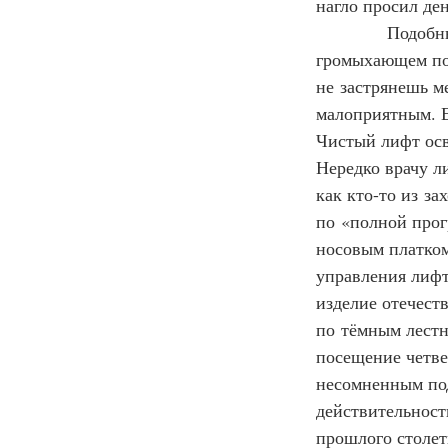
нагло просил ден
            Под
громыхающем под
не застрянешь м
малоприятным. Е
Чистый лифт осв
Нередко врачу л
как кто-то из за
по «полной прог
носовым платком
управления лифт
изделие отечест
по тёмным лест
посещение четве
несомненным под
действительност
прошлого столет