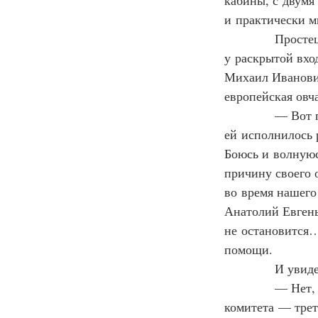
кабины, с двумя
и практически м
            Прос
у раскрытой вхо
Михаил Иванович
европейская овч
            — Вот
ей исполнилось 
Боюсь и волнуюсь
причину своего 
во время нашего
Анатолий Евгенье
не остановится…
помощи.
            И ув
            — Не
комитета — трет