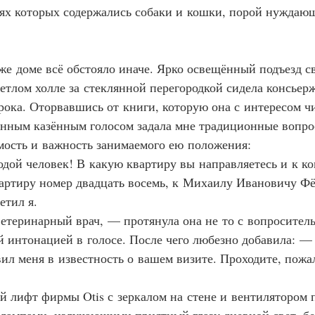
ьях которых содержались собаки и кошки, порой нуждаю
ом же доме всё обстояло иначе. Ярко освещённый подъезд с
етлом холле за стеклянной перегородкой сидела консьер
орока. Оторвавшись от книги, которую она с интересом ч
нным казённым голосом задала мне традиционные вопро
мость и важность занимаемого ею положения:
лодой человек! В какую квартиру вы направляетесь и к к
 квартиру номер двадцать восемь, к Михаилу Ивановичу Ф
етил я.
 ветеринарный врач, — протянула она не то с вопроситель
й интонацией в голосе. После чего любезно добавила: —
ил меня в известность о вашем визите. Проходите, пожал
кий лифт фирмы Otis с зеркалом на стене и вентилятором 