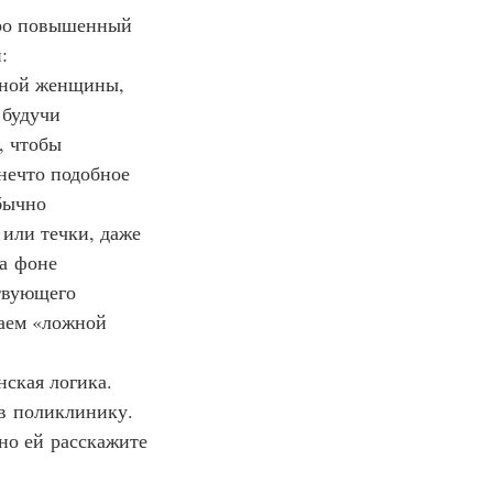
 про повышенный 
:
енной женщины, 
 будучи 
, чтобы 
нечто подобное 
бычно 
или течки, даже 
а фоне 
твующего 
аем «ложной 
нская логика. 
в поликлинику. 
но ей расскажите 