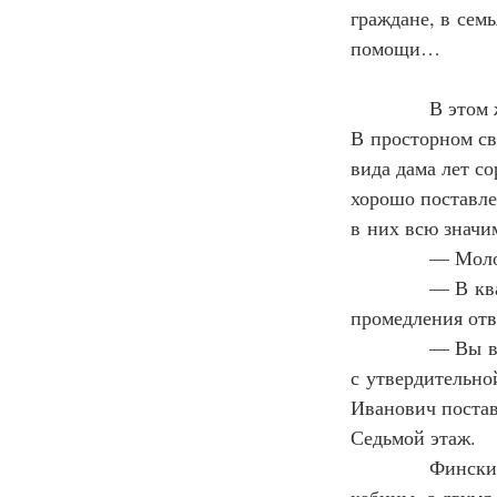
граждане, в сем
помощи…
            В эт
В просторном св
вида дама лет с
хорошо поставле
в них всю значи
            — Мо
            — В
промедления отв
            — Вы
с утвердительно
Иванович постав
Седьмой этаж.
            Финс