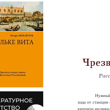
Чрезв
Рас
            Нужн
хода от станции
кирпича индивид