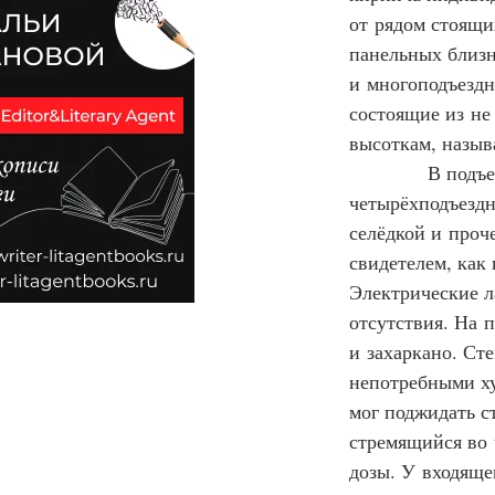
от рядом стоящи
панельных близн
и многоподъездн
состоящие из не
высоткам, назыв
            В по
четырёхподъездн
селёдкой и проч
свидетелем, как
Электрические л
отсутствия. На 
и захаркано. Ст
непотребными ху
мог поджидать с
стремящийся во 
дозы. У входяще