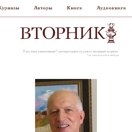
урналы
Авторы
Книги
Аудиокниги
ВТОР
НИК
Толстый зависимый* литературно-художественный журнал
* от дня недели и погоды