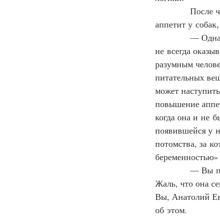
            Пос
аппетит у собак
            — О
не всегда оказы
разумным челове
питательных вещ
может наступить,
повышение аппет
когда она и не 
появившейся у 
потомства, за к
беременностью» 
            — Вы
Жаль, что она с
Вы, Анатолий Ев
об этом.