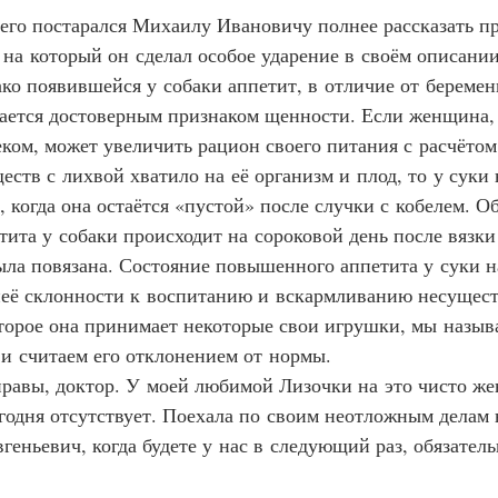
ле чего постарался Михаилу Ивановичу полнее рассказать
, на который он сделал особое ударение в своём описании
днако появившейся у собаки аппетит, в отличие от берем
вается достоверным признаком щенности. Если женщина,
ком, может увеличить рацион своего питания с расчётом
еств с лихвой хватило на её организм и плод, то у суки 
 когда она остаётся «пустой» после случки с кобелем. О
ита у собаки происходит на сороковой день после вязки 
была повязана. Состояние повышенного аппетита у суки н
неё склонности к воспитанию и вскармливанию несущес
оторое она принимает некоторые свои игрушки, мы назыв
и считаем его отклонением от нормы.
 правы, доктор. У моей любимой Лизочки на это чисто же
егодня отсутствует. Поехала по своим неотложным делам 
геньевич, когда будете у нас в следующий раз, обязатель