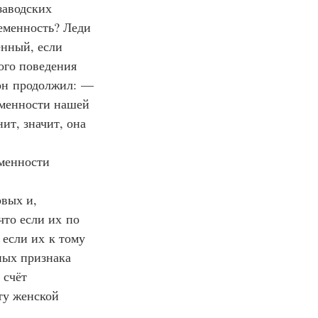
заводских 
ременность? Леди 
енный, если 
ого поведения 
 он продолжил: — 
еменности нашей 
ит, значит, она 
менности 
вых и, 
то если их по 
если их к тому 
ных признака 
 счёт 
ту женской 