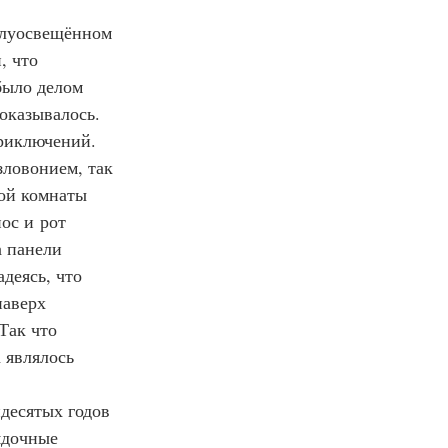
полуосвещённом 
, что 
было делом 
оказывалось. 
риключений. 
ловонием, так 
ной комнаты 
ос и рот 
 панели 
деясь, что 
наверх 
ак что 
 являлось 
 
десятых годов 
ядочные 