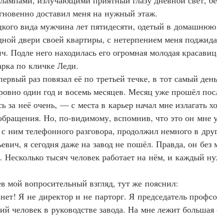
 лампами, излучающими приятный глазу дневной свет, б
гновенно доставил меня на нужный этаж.
тецкого вида мужчина лет пятидесяти, одетый в домашнюю
дной двери своей квартиры, с нетерпением меня поджида
. Подле него находилась его огромная молодая красави
арка по кличке Леди.
 первый раз повязал её по третьей течке, в тот самый день
ровно один год и восемь месяцев. Месяц уже прошёл пос
 за неё очень, — с места в карьер начал мне излагать х
обращения. Но, по-видимому, вспомнив, что это он мне 
 с ним телефонного разговора, продолжил немного в дру
вич, я сегодня даже на завод не пошёл. Правда, он без 
 Несколько тысяч человек работает на нём, и каждый ну
идев мой вопросительный взгляд, тут же пояснил:
т, нет! Я не директор и не парторг. Я председатель профс
ий человек в руководстве завода. На мне лежит большая 