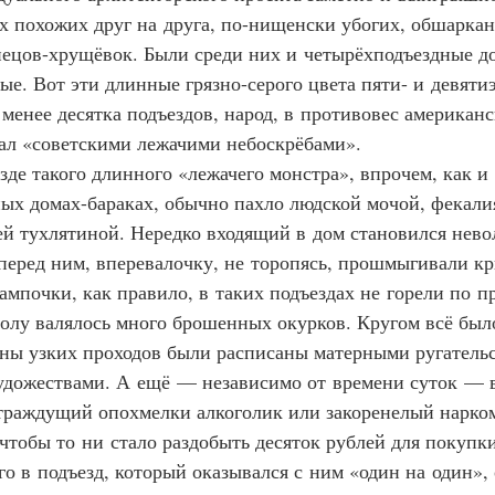
х похожих друг на друга, по-нищенски убогих, обшарка
ецов-хрущёвок. Были среди них и четырёхподъездные д
ые. Вот эти длинные грязно-серого цвета пяти- и девяти
 менее десятка подъездов, народ, в противовес американ
ал «советскими лежачими небоскрёбами».
дъезде такого длинного «лежачего монстра», впрочем, как и 
ых домах-бараках, обычно пахло людской мочой, фекали
ей тухлятиной. Нередко входящий в дом становился нев
 перед ним, вперевалочку, не торопясь, прошмыгивали к
ампочки, как правило, в таких подъездах не горели по п
полу валялось много брошенных окурков. Кругом всё был
ены узких проходов были расписаны матерными ругатель
дожествами. А ещё — независимо от времени суток — в 
траждущий опохмелки алкоголик или закоренелый нарком
чтобы то ни стало раздобыть десяток рублей для покупк
го в подъезд, который оказывался с ним «один на один»,