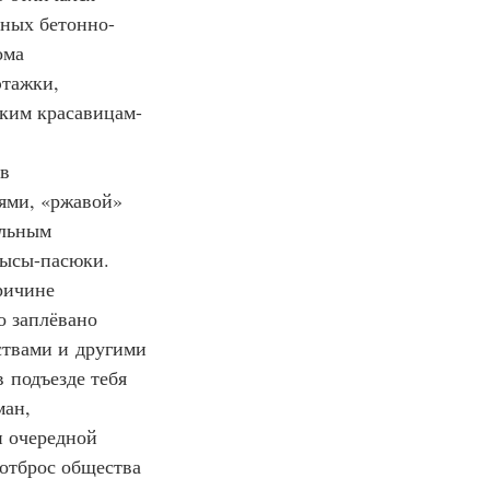
нных бетонно-
ома 
этажки, 
ским красавицам-
в 
ями, «ржавой» 
ольным 
рысы-пасюки. 
ричине 
о заплёвано 
ствами и другими 
подъезде тебя 
ан, 
и очередной 
 отброс общества 