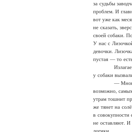
за судьбы завод
проблем. И глав
вот уже как меся
не сказать, зве
своей собаки. П
У нас с Лизочко
девочки. Лизочка
пустая — то есть
            Изл
у собаки вызвал
            — Мн
возможно, самых
утрам тошнит пр
же тянет на сол
в совокупности 
не оставляют. И
логики.