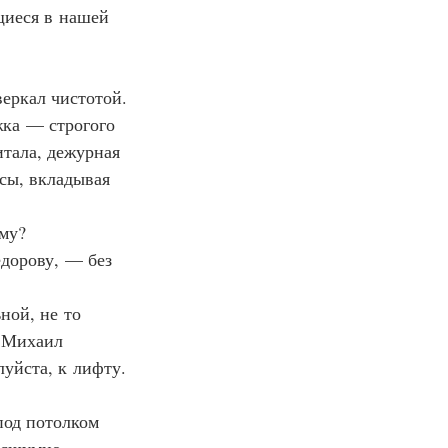
щиеся в нашей 
веркал чистотой. 
жка — строгого 
итала, дежурная 
сы, вкладывая 
ому?
ёдорову, — без 
ной, не то 
 Михаил 
уйста, к лифту. 
под потолком 