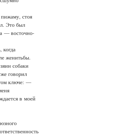
есшумно 
 пижаму, стоя 
л. Это был 
ца — восточно-
, когда 
ле женитьбы. 
озяин собаки 
уже говорил 
гом ключе: — 
меня 
ждается в моей 
оюзного 
ответственность 