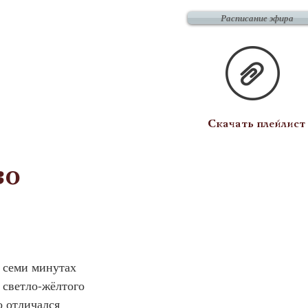
Расписание эфира
Скачать плейлист
во
в семи минутах 
 светло-жёлтого 
 отличался 