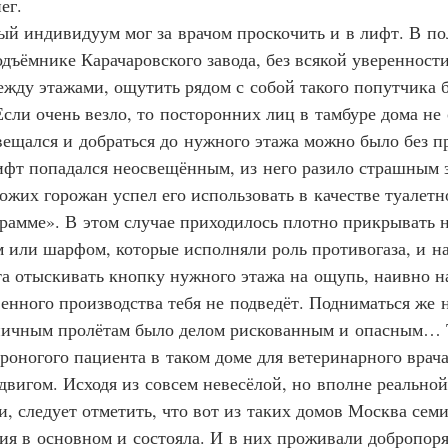
ег.
обный индивидуум мог за врачом проскочить и в лифт. В 
ъёмнике Карачаровского завода, без всякой уверенности
ежду этажами, ощутить рядом с собой такого попутчика 
сли очень везло, то посторонних лиц в тамбуре дома не 
ещался и добраться до нужного этажа можно было без п
ифт попадался неосвещённым, из него разило страшным з
хожих горожан успел его использовать в качестве туалет
рамме». В этом случае приходилось плотно прикрывать н
 или шарфом, которые исполняли роль противогаза, и на
а отыскивать кнопку нужного этажа на ощупь, наивно на
венного производства тебя не подведёт. Подниматься же 
ничным пролётам было делом рискованным и опасным… Т
роногого пациента в таком доме для ветеринарного врача
вигом. Исходя из совсем невесёлой, но вполне реальной
и, следует отметить, что вот из таких домов Москва семи
ия в основном и состояла. И в них проживали добропор