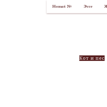
Новый №
Эссе
Ж
Кот и пес