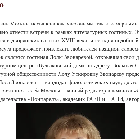
о
знь Москвы насыщена как массовыми, так и камерными
но отнести встречи в рамках литературных гостиных. Э
ся в дворянских салонах XVIII века, и сегодня подобный
осуга продолжает привлекать любителей изящной словес
ов является гостиная Лолы Звонаревой, открывшая свои 
ьтурном центре «Булгаковский дом» по адресу: Большая Са
ратурной общественности Лолу Уткировну Звонареву предс
Лола Звонарева — кандидат филологических наук, докто
 Союза писателей Москвы, главный редактор альманаха «
здательства «Нонпарелъ», академик РАЕН и ПАНИ, автор