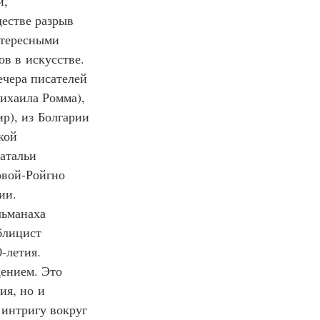
, 
естве разрыв 
нтересными 
в в искусстве.
ечера писателей 
ихаила Ромма), 
р), из Болгарии 
кой 
атальи 
овой-Ройгно 
ии.
льманаха 
блицист 
-летия.
щением. Это 
ия, но и 
 интригу вокруг 