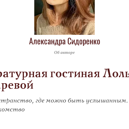
Александра Сидоренко
Об авторе
атурная гостиная Лол
аревой
странство, где можно быть услышанным.
комство