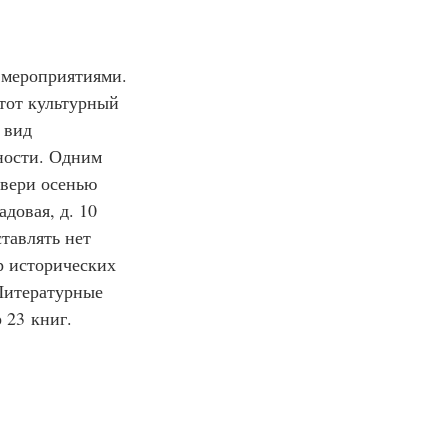
 мероприятиями. 
тот культурный 
 вид 
ности. Одним 
двери осенью 
довая, д. 10
тавлять нет 
р исторических 
Литературные 
 23 книг.