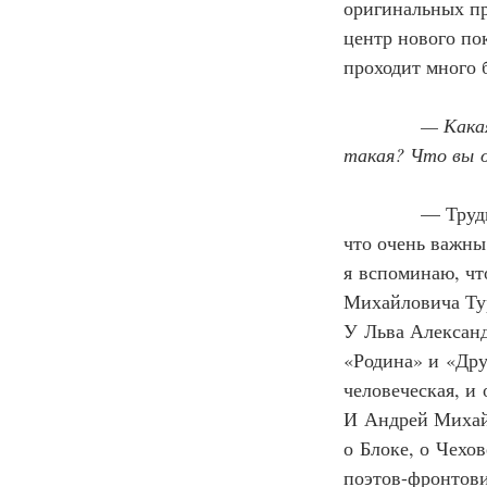
оригинальных пр
центр нового по
проходит много 
— Какая
такая? Что вы 
            — Тр
что очень важны
я вспоминаю, чт
Михайловича Тур
У Льва Александ
«Родина» и «Дру
человеческая, и
И Андрей Михайл
о Блоке, о Чехов
поэтов-фронтови