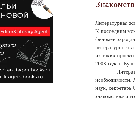
Знакомств
Литературная жи
К последним мож
феномен зародил
литературного д
из таких проект
2008 года в Кул
            Лите
необходимости. 
наук, секретарь
знакомства» и и