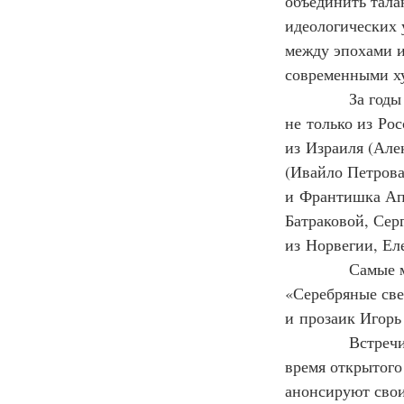
объединить тала
идеологических 
между эпохами и
современными ху
            За г
не только из Ро
из Израиля (Але
(Ивайло Петрова
и Франтишка Апа
Батраковой, Сер
из Норвегии, Ел
            Сам
«Серебряные све
и прозаик Игорь
            Вст
время открытого 
анонсируют свои