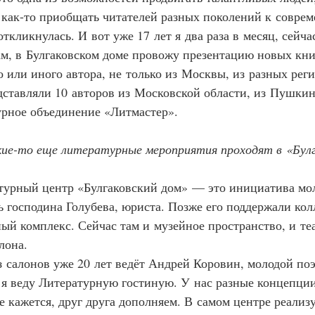
 как-то приобщать читателей разных поколений к соврем
откликнулась. И вот уже 17 лет я два раза в месяц, сейча
м, в Булгаковском доме провожу презентацию новых кни
о или иного автора, не только из Москвы, из разных реги
ставляли 10 авторов из Московской области, из Пушкино
рное объединение «Литмастер».
кие-то еще литературные мероприятия проходят в «Булг
ультурный центр «Булгаковский дом» — это инициатива мо
ь господина Голубева, юриста. Позже его поддержали кол
ый комплекс. Сейчас там и музейное пространство, и теа
лона.
 из салонов уже 20 лет ведёт Андрей Коровин, молодой по
 я веду Литературную гостиную. У нас разные концепции
е кажется, друг друга дополняем. В самом центре реализ