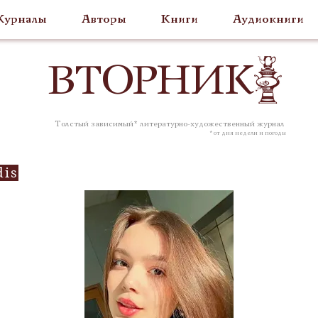
урналы
Авторы
Книги
Аудиокниги
ВТОР
НИК
Толстый зависимый* литературно-художественный журнал
* от дня недели и погоды
dis