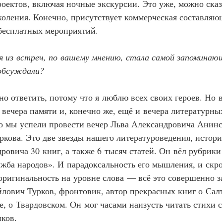
оектов, включая ночные экскурсии. Это уже, можно сказ
коления. Конечно, присутствует коммерческая составляющ
бесплатных мероприятий.
 из встреч, по вашему мнению, стала самой запоминаю
обсуждали?
удно ответить, потому что я люблю всех своих героев. Но 
 вечера памяти и, конечно же, ещё и вечера литературны
о мы успели провести вечер Льва Александровича Анинс
кова. Это две звезды нашего литературоведения, истори
ровича 30 книг, а также 6 тысяч статей. Он вёл рубрики
жба народов». И парадоксальность его мышления, и скр
 оригинальность на уровне слова — всё это совершенно з
ович Турков, фронтовик, автор прекрасных книг о Сал
е, о Твардовском. Он мог часами наизусть читать стихи с
ков.