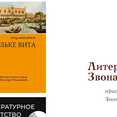
Литер
Звон
про
Зна