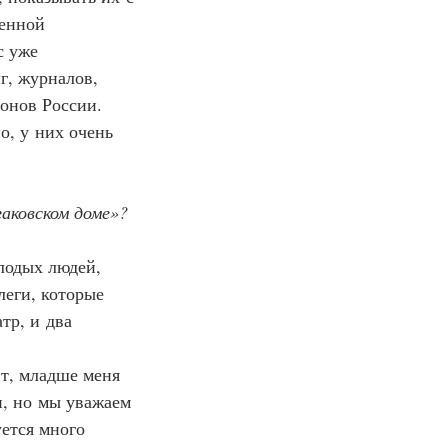
енной 
с уже 
г, журналов, 
онов России. 
, у них очень 
аковском доме»?
лодых людей, 
леги, которые 
тр, и два 
эт, младше меня 
, но мы уважаем 
уется много 