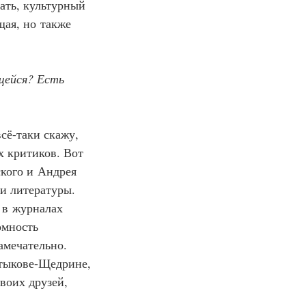
ать, культурный 
ая, но также 
щейся? Есть 
всё-таки скажу, 
х критиков. Вот 
кого и Андрея 
и литературы. 
 в журналах 
омность 
амечательно. 
тыкове-Щедрине, 
воих друзей, 