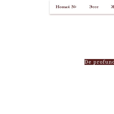
Новый №
Эссе
Ж
De profun