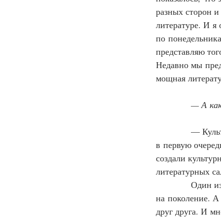
разных сторон и
литературе. И я 
по понедельника
представляю тог
Недавно мы пред
мощная литерату
— А ка
            — К
в первую очеред
создали культурн
литературных са
            Один
на поколение. А
друг друга. И мн