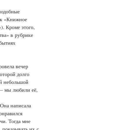
подобные 
ак «Книжное 
). Кроме этого, 
ва» в рубрике 
бытиях 
ровела вечер 
оторой долго 
й небольшой 
— мы любили её, 
. Она написала 
онравился 
чи. Тогда мне 
 показывать их с 