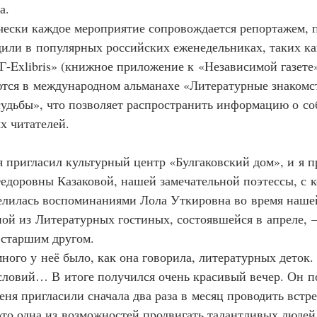
а.
ктически каждое мероприятие сопровождается репортажем, 
или в популярных российских еженедельниках, таких к
Г-Exlibris» (книжное приложение к «Независимой газете»
тся в международном альманахе «Литературные знакомст
удьбы», что позволяет распространить информацию о со
х читателей.
ня пригласил культурный центр «Булгаковский дом», и я п
доровны Казаковой, нашей замечательной поэтессы, с к
елилась воспоминаниями Лола Уткировна во время наше
ной из Литературных гостиных, состоявшейся в апреле, 
 старшим другом.
ь много у неё было, как она говорила, литературных деток
словий… В итоге получился очень красивый вечер. Он п
еня пригласили сначала два раза в месяц проводить встре
 это одна из возможностей продвигать талантливых людей,