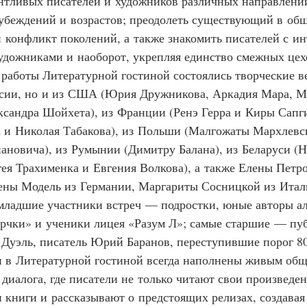
нтливых писателей и художников различных направлений
убеждений и возрастов; преодолеть существующий в общ
 конфликт поколений, а также знакомить писателей с и
дожниками и наоборот, укрепляя единство смежных цехо
оды работы Литературной гостиной состоялись творческие в
ссии, но и из США (Юрия Дружникова, Аркадия Мара, М
ксандра Шойхета), из Франции (Ренэ Герра и Киры Сапги
 и Николая Табакова), из Польши (Малгожаты Мархлевс
новича), из Румынии (Димитру Балана), из Беларуси (Н
гея Трахименка и Евгения Волкова), а также Елены Петр
ены Модель из Германии, Маргариты Сосницкой из Итал
ые младшие участники встреч — подростки, юные авторы а
рчки» и ученики лицея «Разум Л»; самые старшие — пу
 Дуэль, писатель Юрий Баранов, переступившие порог 80
речи в Литературной гостиной всегда наполнены живым об
диалога, где писатели не только читают свои произведен
 книги и рассказывают о предстоящих релизах, создавая