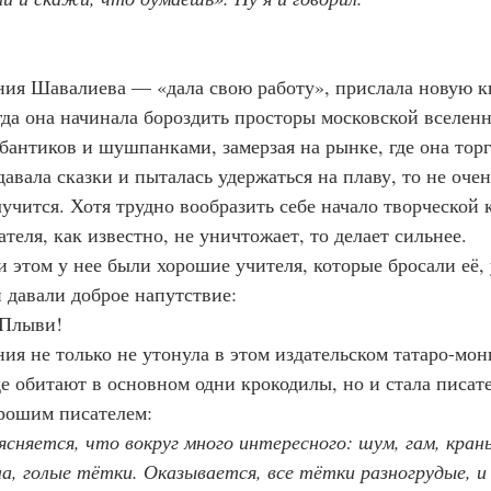
  Сания Шавалиева — «дала свою работу», прислала новую к
  Когда она начинала бороздить просторы московской вселен
бантиков и шушпанками, замерзая на рынке, где она торг
давала сказки и пыталась удержаться на плаву, то не очен
лучится. Хотя трудно вообразить себе начало творческой 
ателя, как известно, не уничтожает, то делает сильнее.
  При этом у нее были хорошие учителя, которые бросали е
и давали доброе напутствие:
— Плыви!
 Сания не только не утонула в этом издательском татаро-мо
де обитают в основном одни крокодилы, но и стала писат
 Хорошим писателем:
сняется, что вокруг много интересного: шум, гам, краны
ла, голые тётки. Оказывается, все тётки разногрудые, и 