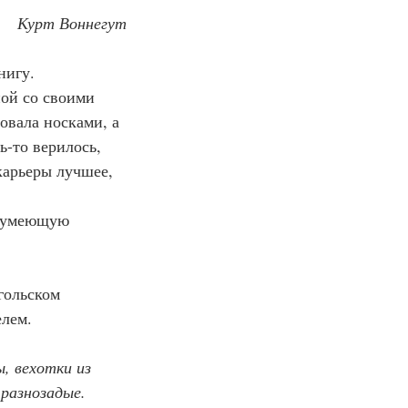
Курт Воннегут
нигу.
ной со своими 
овала носками, а 
ь-то верилось, 
карьеры лучшее, 
ё, умеющую 
нгольском 
елем.
, вехотки из 
разнозадые. 