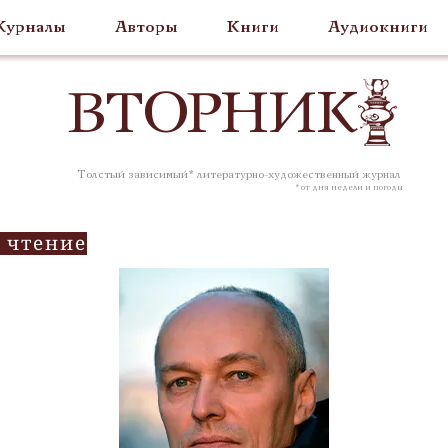
урналы
Авторы
Книги
Аудиокниги
ВТОР
НИК
Толстый зависимый* литературно-художественный журнал
* от дня недели и погоды
 чтение