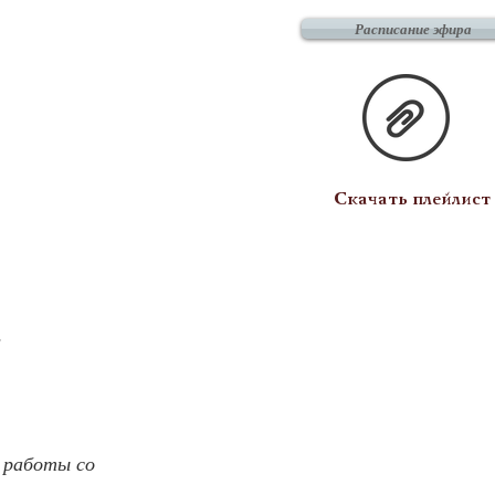
Расписание эфира
Скачать плейлист
з
 работы со 