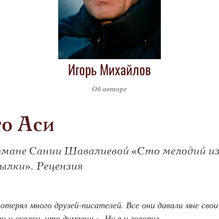
Игорь Михайлов
Об авторе
о Аси
омане Сании Шавалиевой «Сто мелодий и
ылки». Рецензия
отерял много друзей-писателей. Все они давали мне свои
и и скажи, что думаешь». Ну я и говорил.