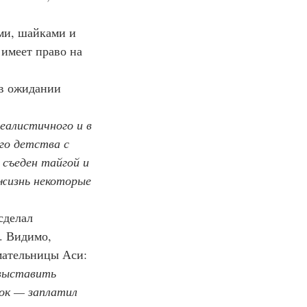
ами, шайками и 
имеет право на 
 в ожидании 
еалистичного и в 
го детства с 
съеден тайгой и 
 жизнь некоторые 
сделал 
. Видимо, 
имательницы Аси:
выставить 
ок — заплатил 