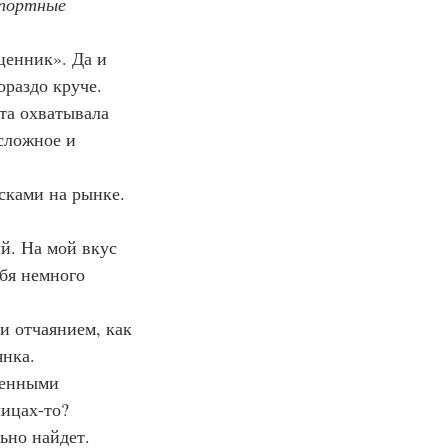
спортные 
ценник». Да и 
ораздо круче. 
та охватывала 
сложное и 
осками на рынке. 
ый. На мой вкус 
бя немного 
 и отчаянием, как 
янка.
иченными 
лицах-то?
льно найдет.