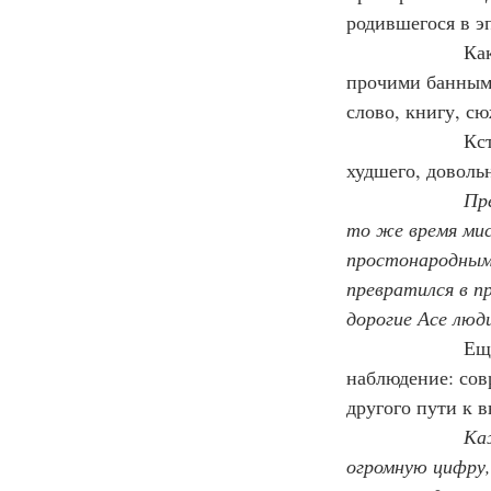
родившегося в эп
                
прочими банными
слово, книгу, сю
                
худшего, доволь
Пр
то же время мис
простонародным 
превратился в п
дорогие Асе люд
                 
наблюдение: сов
другого пути к 
Ка
огромную цифру,