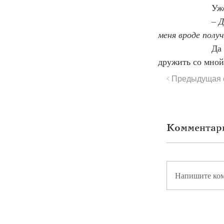
                 
                  – 
Д
меня вроде полу
                 
дружить со мно
< Предыдущая 
Комментар
Напишите ко