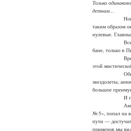
Только одинаков
деткам…
                
таким образом ок
нулевые. Главны
                 
бане, только в П
                
этой мистическо
                
звездолеты, анн
большое преимущ
                  
                
№ 5», попал на в
пути — достучать
примеров мы вид