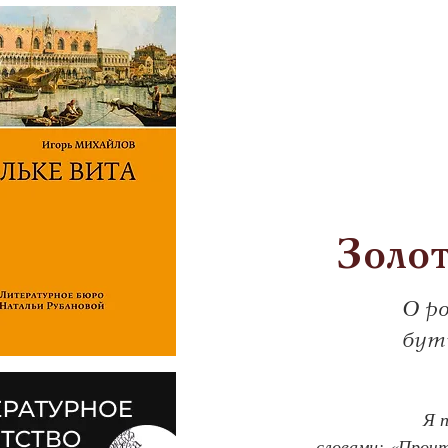
Золот
О р
бут
Я п
словами: «Прочт