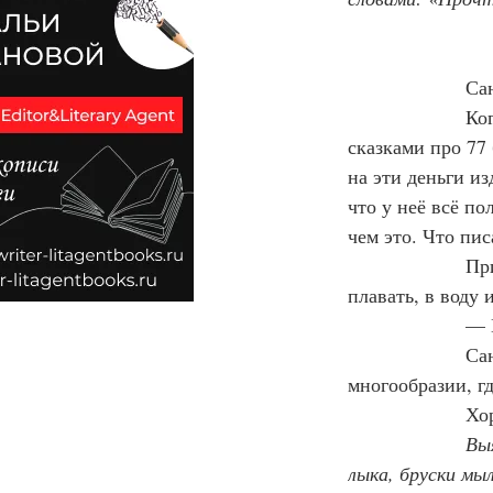
                
                
сказками про 77 
на эти деньги из
что у неё всё по
чем это. Что пис
                
плавать, в воду 
                  
                 
многообразии, г
                 
Выя
лыка, бруски мы