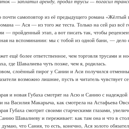
латок — заплатил аренду, продал трусы — погасил тран
  Это почти самоповтор из её предыдущего романа «Жёлтый 
омана — Ася — из того же теста. Только на сей раз всё г
ми — пройденный этап, а вот писать так, чтобы рецензен
нная на вспоминании: мы с тобой из одной бани, — дело 
  Может ещё более ответственное, чем торговля трусами и н
ха, где Шавалиева чуть позже, чем я, родилась.
  Словом, слоённый пирог у Сании и Аси получился отменн
затели возможно лишние, пусть и читатель чувствует се
  Старая и новая Губаха смотрят на Асю и Санию с надеждой
и на Василия Макарыча, как смотрела на Астафьева Овс
  Старая Губаха смотрит своими старческими глазами, увел
Санию Шавалиеву и переживает: как там она и что в сто
 А я думаю, что Сания, то есть, конечно, Ася золото обязате