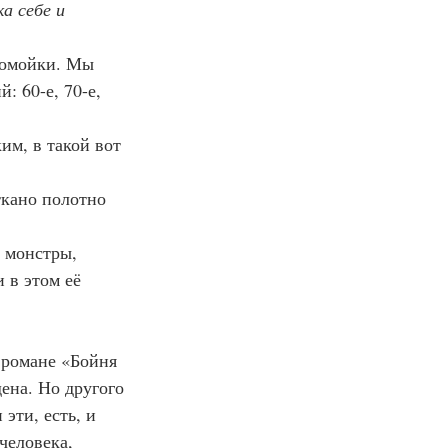
а себе и 
овомойки. Мы 
 60-е, 70-е, 
ким, в такой вот 
ыткано полотно 
: монстры, 
 в этом её 
в романе «Бойня 
ена. Но другого 
эти, есть, и 
человека, 