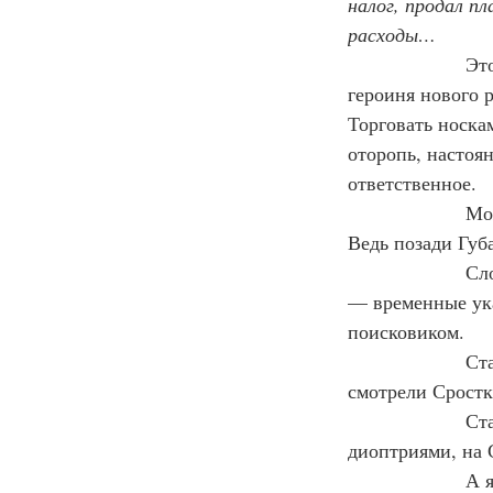
налог, продал п
расходы…
                
героиня нового р
Торговать носка
оторопь, настоя
ответственное.
                
Ведь позади Губа
                
— временные ука
поисковиком.
                
смотрели Сростк
                
диоптриями, на 
                 