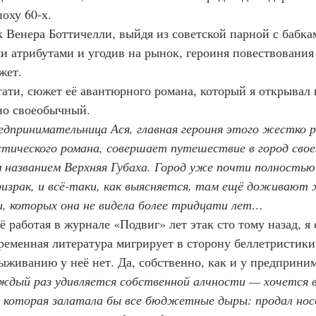
оху 60-х.
  Как Венера Боттичелли, выйдя из советской парной с бабк
 атрибутами и угодив на рынок, героиня повествования 
жет.
  Кстати, сюжет её авантюрного романа, который я открывал
но своеобычный.
едпринимательница Ася, главная героиня этого жестко р
тического романа, совершает путешествие в город свое
названием Верхняя Губаха. Город уже почти полностью 
ризрак, и всё-таки, как выясняется, там ещё доживают
и, которых она не видела более тридцати лет…
 Ещё работая в журнале «Подвиг» лет этак сто тому назад, я 
ременная литература мигрирует в сторону беллетристики
выживанию у неё нет. Да, собственно, как и у предприн
ждый раз удивляется собственной алчности — хочется 
 которая залатала бы все бюджетные дыры: продал нос