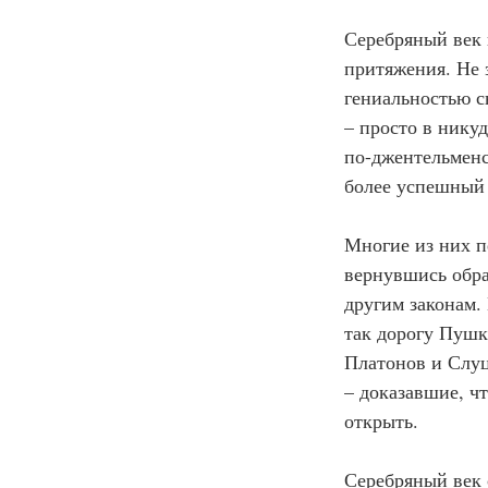
Серебряный век 
притяжения. Не 
гениальностью с
– просто в нику
по-джентельменс
более успешный 
Многие из них п
вернувшись обра
другим законам.
так дорогу Пушк
Платонов и Слуц
– доказавшие, ч
открыть.
Серебряный век с