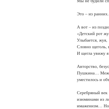
Мы не будили с
Это – из ранних.
А вот – из поздн
«Детский рот жу
Улыбается, жуя,
Словно щеголь, 
И щегла увижу 
Авторство, безус
Пушкина… Между
уместилось и об
Серебряный век 
изюминами из ли
имаженизм… Нов