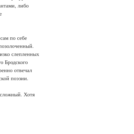
антами, либо 
е 
сам по себе 
позолоченный. 
изко слепленных 
о Бродского 
енно отвечал 
ской поэзии.
сложный. Хотя 