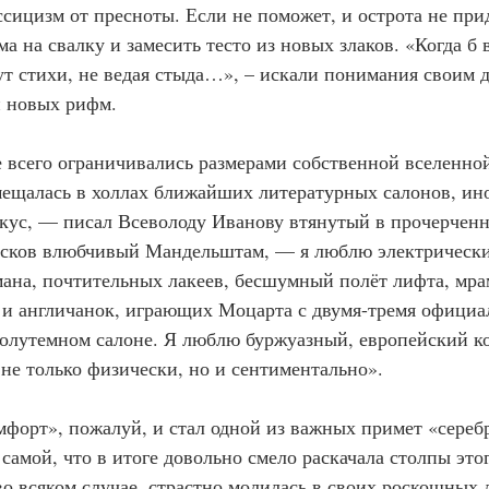
сицизм от пресноты. Если не поможет, и острота не при
а на свалку и замесить тесто из новых злаков. «Когда б в
тут стихи, не ведая стыда…», – искали понимания своим 
и новых рифм.
 всего ограничивались размерами собственной вселенной.
мещалась в холлах ближайших литературных салонов, ино
кус, — писал Всеволоду Иванову втянутый в прочерчен
ысков влюбчивый Мандельштам, — я люблю электрически
ана, почтительных лакеев, бесшумный полёт лифта, мр
 и англичанок, играющих Моцарта с двумя-тремя офици
олутемном салоне. Я люблю буржуазный, европейский к
 не только физически, но и сентиментально». 
форт», пожалуй, и стал одной из важных примет «сереб
самой, что в итоге довольно смело раскачала столпы этог
во всяком случае, страстно молилась в своих роскошных 