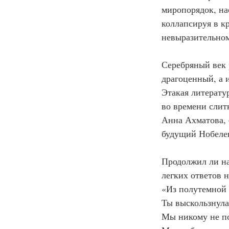
миропорядок, на
коллапсируя в к
невыразительном
Серебряный век р
драгоценный, а 
Этакая литерату
во времени слит
Анна Ахматова, 
будущий Нобелев
Продолжил ли на
легких ответов н
«Из полутемной 
Ты выскользнула
Мы никому не п