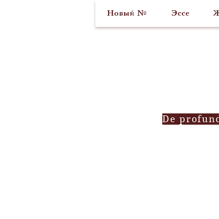
Новый №
Эссе
Ж
De profun