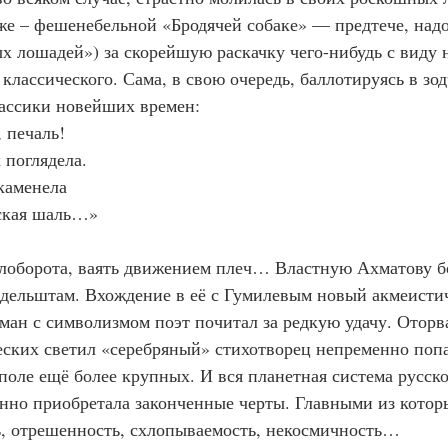
 же – фешенебельной «Бродячей собаке» — предтече, надо
 лошадей») за скорейшую раскачку чего-нибудь с виду 
классического. Сама, в свою очередь, баллотируясь в зод
ассики новейших времен:
 печаль!
поглядела.
окаменела
ская шаль…»
лоборота, ваять движением плеч… Властную Ахматову б
дельштам. Вхождение в её с Гумилевым новый акмеистич
ан с символизмом поэт почитал за редкую удачу. Оторв
ских светил «серебряный» стихотворец непременно попа
поле ещё более крупных. И вся планетная система русско
нно приобретала законченные черты. Главными из котор
, отрешенность, схлопываемость, некосмичность…