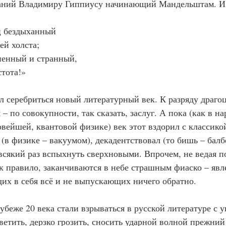
аний Владимиру Гиппиусу начинающий Мандельштам. И 
 бездыханный
ей холста;
ненный и странный,
тота!»
л серебриться новый литературный век. К разряду драго
– по совокупности, так сказать, заслуг. А пока (как в 
вейшей, квантовой физике) век этот вздорил с классикой
 (в физике – вакуумом), декадентствовал (то бишь – бал
всякий раз вспыхнуть сверхновыми. Впрочем, не ведая по
к правило, заканчиваются в небе страшным фиаско – яв
х в себя всё и не выпускающих ничего обратно.
убеже 20 века стали взрываться в русской литературе с 
светить, дерзко грозить, сносить ударной волной прежни