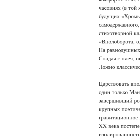
часовнях (в той
будущих «Хромых
самодержавного, 
стихотворной кл
«Вполоборота, о,
На равнодушных 
Спадая с плеч, 
Ложно классиче
Царствовать впо
один только Ман
завершивший ром
крупных поэтиче
гравитационное 
XX века постепе
изолированность