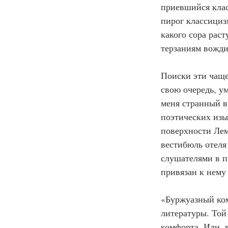
приевшийся клас
пирог классицизм
какого сора рас
терзаниям вожд
Поиски эти чаще
свою очередь, у
меня странный в
поэтических из
поверхности Лем
вестибюль отеля
слушателями в п
привязан к нему
«Буржуазный ком
литературы. Той 
комфорта. Или, 