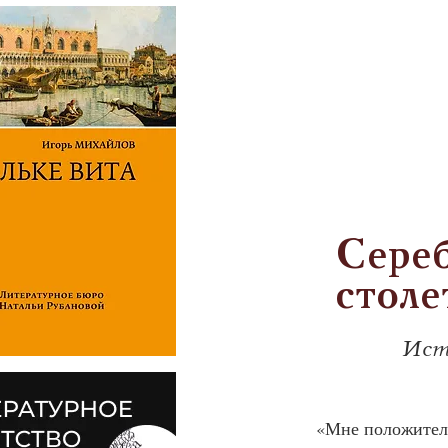
Сереб
столе
Ист
«Мне положительн