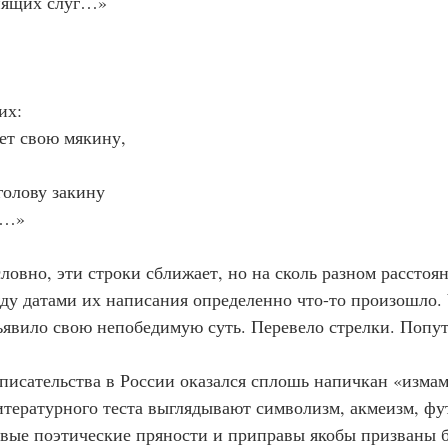
пящих слуг…»
их:
ет свою мякину,
голову закину
я…»
ловно, эти строки сближает, но на сколь разном расстоян
 датами их написания определенно что-то произошло. 
ъявило свою непобедимую суть. Перевело стрелки. Поп
писательства в России оказался сплошь напичкан «изма
тературного теста выглядывают символизм, акмеизм, фу
ые поэтические пряности и приправы якобы призваны б