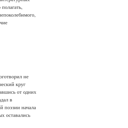
 полагать, 
непоколебимого, 
чие 
оготворил не 
еский круг 
авшись от одних 
дал в 
й поэзии начала 
ых оставались 