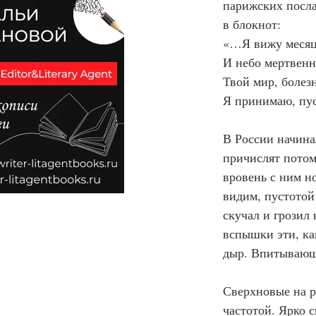
парижских посл
в блокнот:
«…Я вижу месяц
И небо мертвенн
Твой мир, болез
Я принимаю, пус
В России начина
причислят потом 
вровень с ним но
видим, пустотой
скучал и грозил 
вспышки эти, ка
дыр. Впитывающи
Сверхновые на р
частотой. Ярко 