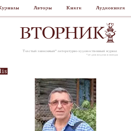
урналы
Авторы
Книги
Аудиокниги
ВТОР
НИК
Толстый зависимый* литературно-художественный журнал
* от дня недели и погоды
dis