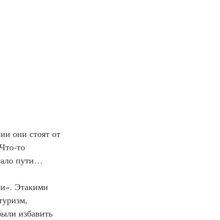
ии они стоят от 
Что-то 
утало пути…
ми». Этакими 
туризм, 
ыли избавить 