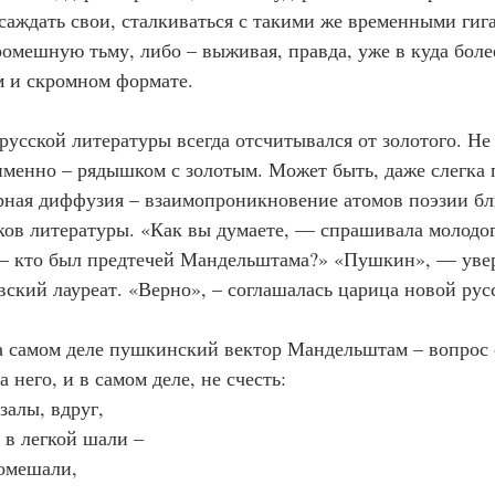
саждать свои, сталкиваться с такими же временными гиг
ромешную тьму, либо – выживая, правда, уже в куда боле
 и скромном формате.
усской литературы всегда отсчитывался от золотого. Не 
именно – рядышком с золотым. Может быть, даже слегка 
рная диффузия – взаимопроникновение атомов поэзии бл
ков литературы. «Как вы думаете, — спрашивала молодог
– кто был предтечей Мандельштама?» «Пушкин», — увер
ский лауреат. «Верно», – соглашалась царица новой рус
 самом деле пушкинский вектор Мандельштам – вопрос 
а него, и в самом деле, не счесть:
залы, вдруг,
 в легкой шали –
омешали,