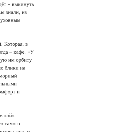
дёт – выкинуть 
ы знали, из 
духовным 
 Которая, в 
гда – кафе. «У 
ную им орбиту 
е блики на 
аморный 
альными 
омфорт и 
ряной» 
о самого 
литературных 