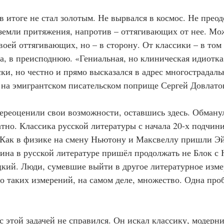
в итоге не стал золотым. Не вырвался в космос. Не преод
земли притяжения, напротив – оттягивающих от нее. Мо
воей оттягивающих, но – в сторону. От классики – в том 
да, в преисподнюю. «Гениальная, но клиническая идиотка
ки, но честно и прямо высказался в адрес многострадаль
на эмигрантском писательском поприще Сергей Довлато
ереоценили свои возможности, оставшись здесь. Обманул
тно. Классика русской литературы с начала 20-х подчини
 Как в физике на смену Ньютону и Максвеллу пришли Эй
ина в русской литературе пришёл продолжать не Блок с 
кий. Люди, сумевшие выйти в другое литературное изме
то таких измерений, на самом деле, множество. Одна проб
 этой задачей не справился. Он искал классику, модерни