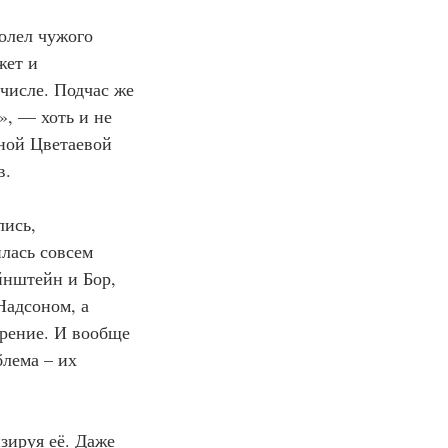
олел чужого 
жет и 
числе. Подчас же 
», — хоть и не 
ной Цветаевой 
в.
ись, 
лась совсем 
нштейн и Бор, 
Надсоном, а 
рение. И вообще 
лема – их 
зируя её. Даже 