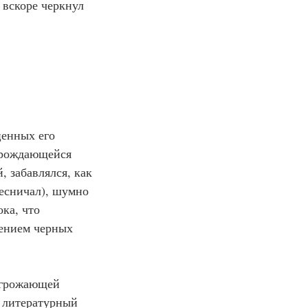
вскоре черкнул 
ценных его 
нарождающейся 
, забавлялся, как 
бесничал), шумно 
ка, что 
лением черных 
угрожающей 
й литературный 