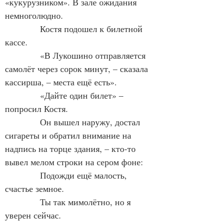
«кукурузником». В зале ожидания 
немноголюдно.
            Костя подошел к билетной 
кассе.
            «В Лукошино отправляется 
самолёт через сорок минут, – сказала 
кассирша, – места ещё есть».
            «Дайте один билет» – 
попросил Костя.  
            Он вышел наружу, достал 
сигареты и обратил внимание на 
надпись на торце здания, – кто-то 
вывел мелом строки на сером фоне:
            Подожди ещё малость, 
счастье земное.
            Ты так мимолётно, но я 
уверен сейчас.