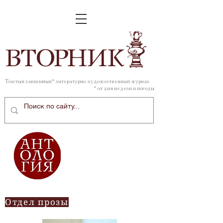
ВТОР
НИК
Толстый зависимый* литературно-художественный журнал
* от дня недели и погоды
Отдел прозы