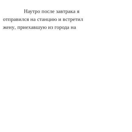
            Наутро после завтрака я 
отправился на станцию и встретил 
жену, приехавшую из города на 
электричке. Во время прибытия 
поездов на станции всегда царила 
суета: одни люди приезжали, другие 
уезжали. Встречи и расставания.
            Я катил за собой рюкзак на 
колесиках, наполненный продуктами, 
и слушал жену, – в городе всё по-
старому, сын с невесткой в работе, 
внучка ходит в садик, – на 
ближайшие выходные они все 
собираются на дачу.
            Мы шли тротуаром, а затем 
лесной тропинкой, песчаной 