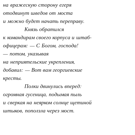
на вражескую сторону егеря 
отодвинут шведов от моста 
и можно будет начать переправу.
Князь обратился 
к командирам своего корпуса и штаб-
офицерам: — С Богом, господа! 
— потом, указывая 
на неприятельские укрепления, 
добавил: — Вот вам георгиевские 
кресты.
Полки двинулись вперед: 
огромная гусеница, подымая пыль 
и сверкая на неярком солнце щетиной 
штыков, поползла через мост. 
Первым переправился 4-й егерский 
полк. Строясь прямо на ходу, егеря 
двинулись к деревушке Каупила. Там 