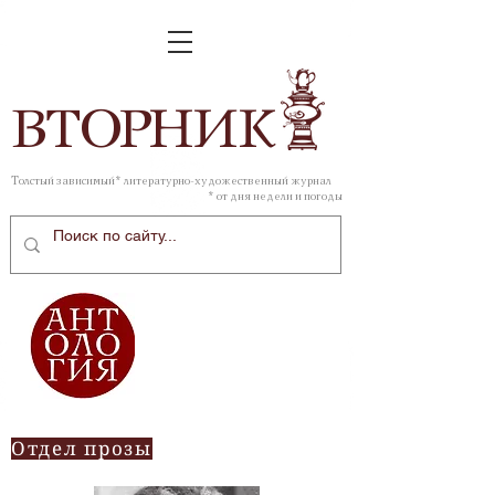
ВТОР
НИК
Толстый зависимый* литературно-художественный журнал
* от дня недели и погоды
Отдел прозы