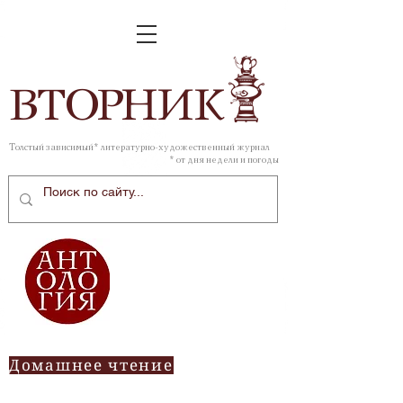
ВТОР
НИК
Толстый зависимый* литературно-художественный журнал
* от дня недели и погоды
Домашнее чтение