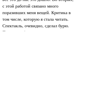
с этой работой связано много 
поразивших меня вещей. Критика в 
том числе, которую я стала читать. 
Спектакль, очевидно, сделал бурю. 
Поэтому я бы научному сектору 
посоветовала подумать насчет 
издания всей этой роскошной 
критики».
            Ректор Театрального 
института им. М. С. Щепкина, 
заведующий кафедры истории 
русского театра театроведческого 
факультета ГИТИСа, профессор, 
кандидат искусствоведения, историк 
театра Борис Любимов поделился 
своими впечатлениями: