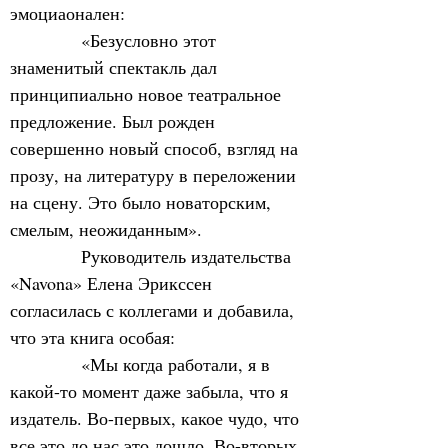
эмоциаонален:
            «Безусловно этот 
знаменитый спектакль дал 
принципиально новое театральное 
предложение. Был рожден 
совершенно новый способ, взгляд на 
прозу, на литературу в переложении 
на сцену. Это было новаторским, 
смелым, неожиданным».
            Руководитель издательства 
«Navona» Елена Эрикссен 
согласилась с коллегами и добавила, 
что эта книга особая:
            «Мы когда работали, я в 
какой-то момент даже забыла, что я 
издатель. Во-первых, какое чудо, что 
все это до нас это дошло. Во-вторых, 