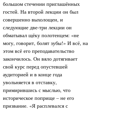
большом стечении приглашённых 
гостей. На второй лекции он был 
совершенно выхолощен, и 
следующие две-три лекции он 
обматывал щёку полотенцем: «не 
могу, говорит, болят зубы!» И всё, на 
этом всё его преподавательство 
закончилось. Он вяло дотягивает 
свой курс перед опустевшей 
аудиторией и в конце года 
увольняется в отставку, 
примирившись с мыслью, что 
историческое поприще – не его 
призвание. «Я расплевался с 
Университетом и через месяц опять 
беззаботный казак. Неузнанный я 
взошёл на кафедру и неузнанный 