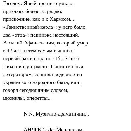
Гоголем. Я всё про него узнаю, 
признаю, болею, страдаю: 
присвоение, как и с Хармсом... 
«Таинственный карла»: у него было 
два «отца»: папинька настоящий, 
Василий Афанасьевич, который умер 
в 47 лет, и тем самым вышиб в 
первый раз из-под ног 16-летнего 
Никоши фундамент. Папинька был 
литератором, сочинял водевили из 
украинского народного быта, или, 
говоря сегодняшним словом, 
мюзиклы, оперетты...
N.N
. Музично-драматични...
АНДРЕЙ
. Да. Меценатом 