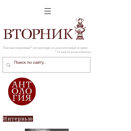
ВТОР
НИК
Толстый зависимый* литературно-художественный журнал
* от дня недели и погоды
Интервью